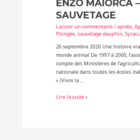
ENZO MAIORCA –
SAUVETAGE
Laisser un commentaire
/
apnée
,
Ap
Plongée
,
sauvetage dauphin
,
Syrac
26 septembre 2020 Une histoire vrai
monde animal De 1997 à 2000, l’ass
compte des Ministères de l’agricul
nationale dans toutes les écoles it
» (Vivre la …
Enzo
Lire la suite »
Maiorca
–
Un
incroyable
sauvetage