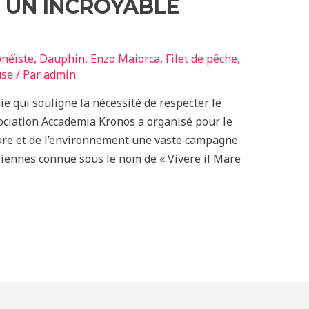
 UN INCROYABLE
néïste
,
Dauphin
,
Enzo Maiorca
,
Filet de pêche
,
use
/ Par
admin
e qui souligne la nécessité de respecter le
ociation Accademia Kronos a organisé pour le
ture et de l’environnement une vaste campagne
aliennes connue sous le nom de « Vivere il Mare