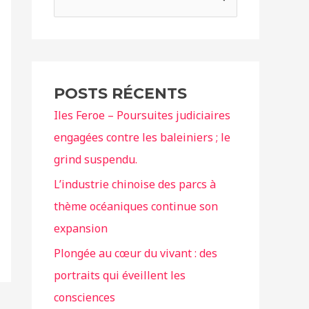
e
c
h
e
POSTS RÉCENTS
r
Iles Feroe – Poursuites judiciaires
c
engagées contre les baleiniers ; le
h
grind suspendu.
e
r
L’industrie chinoise des parcs à
thème océaniques continue son
:
expansion
Plongée au cœur du vivant : des
portraits qui éveillent les
consciences