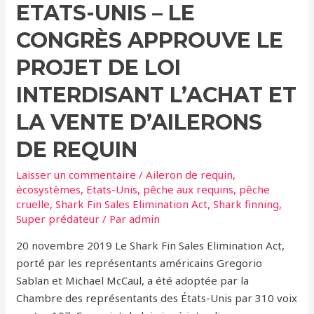
ETATS-UNIS – LE
les
requins
CONGRÈS APPROUVE LE
en
tant
PROJET DE LOI
que
INTERDISANT L’ACHAT ET
super
prédateur
LA VENTE D’AILERONS
des
DE REQUIN
océans
!
Laisser un commentaire
/
Aileron de requin
,
écosystèmes
,
Etats-Unis
,
pêche aux requins
,
pêche
cruelle
,
Shark Fin Sales Elimination Act
,
Shark finning
,
Super prédateur
/ Par
admin
20 novembre 2019 Le Shark Fin Sales Elimination Act,
porté par les représentants américains Gregorio
Sablan et Michael McCaul, a été adoptée par la
Chambre des représentants des États-Unis par 310 voix