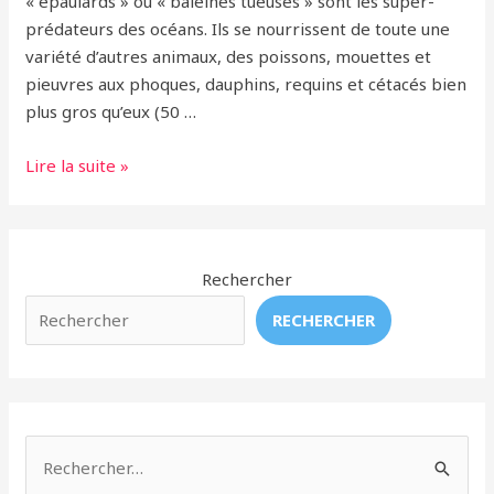
« épaulards » ou « baleines tueuses » sont les super-
la
prédateurs des océans. Ils se nourrissent de toute une
vente
variété d’autres animaux, des poissons, mouettes et
d’ailerons
pieuvres aux phoques, dauphins, requins et cétacés bien
de requin
plus gros qu’eux (50 …
Orques
Lire la suite »
ou
baleines
tueuses
?
Rechercher
–
RECHERCHER
(Orcas
ou
Killer
Whales)
R
e