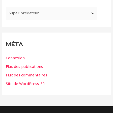
v
e
C
s
a
t
é
g
MÉTA
o
r
Connexion
i
Flux des publications
e
Flux des commentaires
s
Site de WordPress-FR