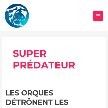
Aller
au
contenu
MAI
MEN
SUPER
PRÉDATEUR
LES ORQUES
DÉTRÔNENT LES