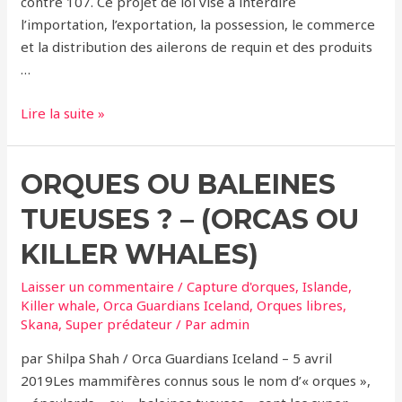
contre 107. Ce projet de loi vise à interdire
l’importation, l’exportation, la possession, le commerce
et la distribution des ailerons de requin et des produits
…
Etats-
Lire la suite »
Unis
–
ORQUES OU BALEINES
Le
Congrès
TUEUSES ? – (ORCAS OU
approuve
le
KILLER WHALES)
projet
Laisser un commentaire
/
Capture d'orques
,
Islande
,
de
Killer whale
,
Orca Guardians Iceland
,
Orques libres
,
loi
Skana
,
Super prédateur
/ Par
admin
interdisant
par Shilpa Shah / Orca Guardians Iceland – 5 avril
l’achat
2019Les mammifères connus sous le nom d’« orques »,
et