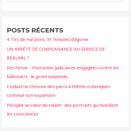
c
h
e
POSTS RÉCENTS
r
4 Tirs de Harpons, 31 minutes d’agonie
c
UN ARRÊTÉ DE COMPLAISANCE AU SERVICE DE
h
BEAUVAL ?
e
r
Iles Feroe – Poursuites judiciaires engagées contre les
baleiniers ; le grind suspendu.
:
L’industrie chinoise des parcs à thème océaniques
continue son expansion
Plongée au cœur du vivant : des portraits qui éveillent
les consciences