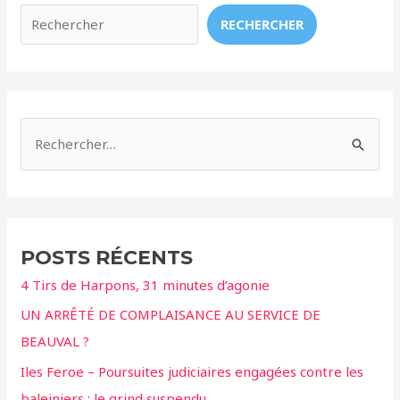
Histoire
RECHERCHER
d’une
Réhabilitation
Réussie
R
e
c
h
e
POSTS RÉCENTS
r
4 Tirs de Harpons, 31 minutes d’agonie
c
UN ARRÊTÉ DE COMPLAISANCE AU SERVICE DE
h
BEAUVAL ?
e
r
Iles Feroe – Poursuites judiciaires engagées contre les
baleiniers ; le grind suspendu.