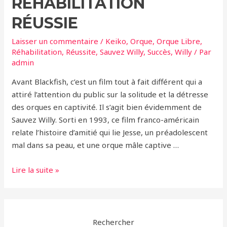
RÉHABILITATION
RÉUSSIE
Laisser un commentaire
/
Keiko
,
Orque
,
Orque Libre
,
Réhabilitation
,
Réussite
,
Sauvez Willy
,
Succès
,
Willy
/ Par
admin
Avant Blackfish, c’est un film tout à fait différent qui a
attiré l’attention du public sur la solitude et la détresse
des orques en captivité. Il s’agit bien évidemment de
Sauvez Willy. Sorti en 1993, ce film franco-américain
relate l’histoire d’amitié qui lie Jesse, un préadolescent
mal dans sa peau, et une orque mâle captive …
Keiko,
Lire la suite »
l’Orque
de
‘Sauvez
Willy’:
Rechercher