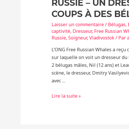
RUSSIE – UN DR
COUPS À DES B
Laisser un commentaire
/
Bélugas
,
captivité
,
Dresseur
,
Free Russian W
Russie
,
Soigneur
,
Vladivostok
/ Par
L’ONG Free Russian Whales a reçu ce
sur laquelle on voit un dresseur d
2 bélugas mâles, Nil (12 ans) et Lear
scène, le dresseur, Dmitry Vasilyevi
avec …
Russie
Lire la suite »
–
Un
dresseur
assène