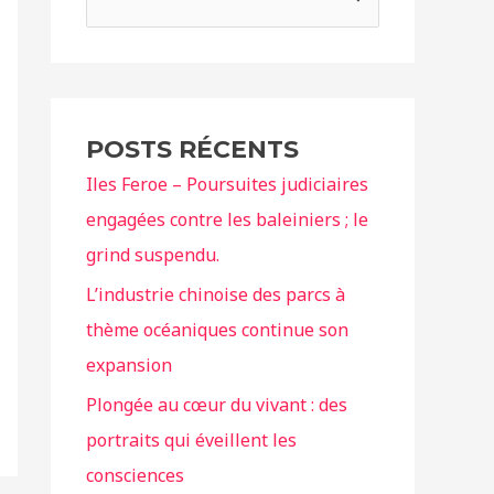
e
c
h
e
POSTS RÉCENTS
r
Iles Feroe – Poursuites judiciaires
c
engagées contre les baleiniers ; le
h
grind suspendu.
e
r
L’industrie chinoise des parcs à
thème océaniques continue son
:
expansion
Plongée au cœur du vivant : des
portraits qui éveillent les
consciences