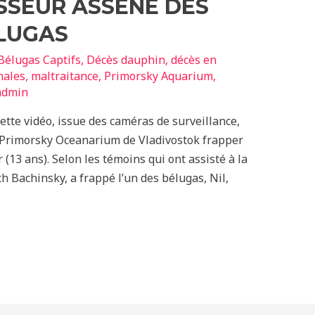
ESSEUR ASSÈNE DES
ÉLUGAS
Bélugas Captifs
,
Décès dauphin
,
décès en
hales
,
maltraitance
,
Primorsky Aquarium
,
admin
tte vidéo, issue des caméras de surveillance,
u Primorsky Oceanarium de Vladivostok frapper
 (13 ans). Selon les témoins qui ont assisté à la
ch Bachinsky, a frappé l’un des bélugas, Nil,