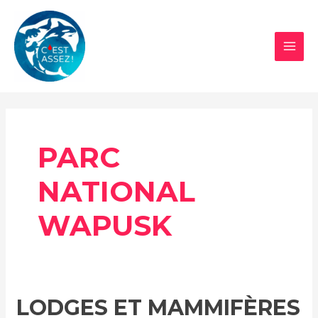
Aller
au
contenu
MAI
MEN
PARC
NATIONAL
WAPUSK
LODGES ET MAMMIFÈRES