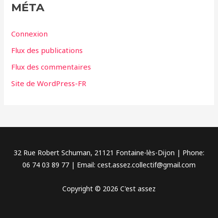
g
MÉTA
o
r
Connexion
i
Flux des publications
e
Flux des commentaires
s
Site de WordPress-FR
32 Rue Robert Schuman, 21121 Fontaine-lès-Dijon | Phone:
06 74 03 89 77 | Email: cest.assez.collectif@gmail.com
Copyright © 2026 C'est assez