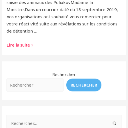
saisie des animaux des PoliakovMadame la
Ministre,Dans un courrier daté du 18 septembre 2019,
nos organisations ont souhaité vous remercier pour
votre réactivité suite aux révélations sur les conditions
de détention …
Lettre
Lire la suite »
ouverte
à
Elisabeth
Borne.
Rechercher
Suite
RECHERCHER
à
la
mort
de
l’ours
R
Micha,
e