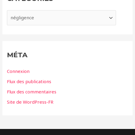
v
e
C
s
a
t
é
g
MÉTA
o
r
Connexion
i
Flux des publications
e
Flux des commentaires
s
Site de WordPress-FR