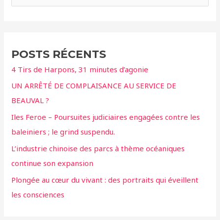
nos
c
associations
demandent
h
la
e
POSTS RÉCENTS
saisie
r
de
4 Tirs de Harpons, 31 minutes d’agonie
c
l’ensemble
UN ARRÊTÉ DE COMPLAISANCE AU SERVICE DE
h
des
BEAUVAL ?
animaux
e
du
r
Iles Feroe – Poursuites judiciaires engagées contre les
couple
baleiniers ; le grind suspendu.
de
:
L’industrie chinoise des parcs à thème océaniques
dresseurs
continue son expansion
Poliakov-
Bruneau
Plongée au cœur du vivant : des portraits qui éveillent
les consciences