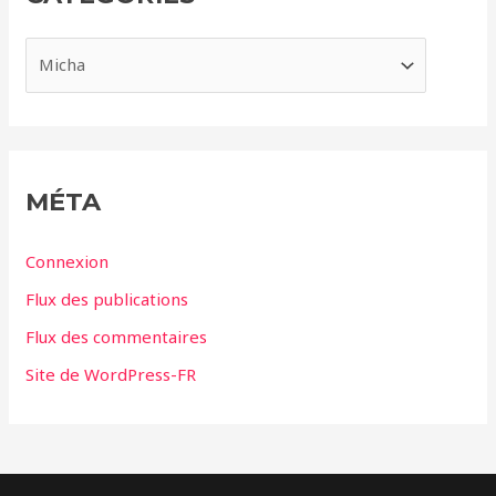
v
e
C
s
a
t
é
g
MÉTA
o
r
Connexion
i
Flux des publications
e
Flux des commentaires
s
Site de WordPress-FR