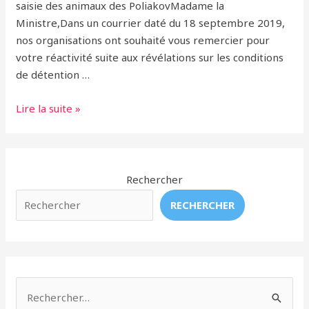
saisie des animaux des PoliakovMadame la
Ministre,Dans un courrier daté du 18 septembre 2019,
nos organisations ont souhaité vous remercier pour
votre réactivité suite aux révélations sur les conditions
de détention …
Lettre
Lire la suite »
ouverte
à
Elisabeth
Borne.
Rechercher
Suite
RECHERCHER
à
la
mort
de
l’ours
R
Micha,
e