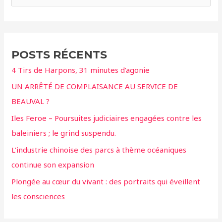
nos
c
associations
demandent
h
la
e
POSTS RÉCENTS
saisie
r
de
4 Tirs de Harpons, 31 minutes d’agonie
c
l’ensemble
UN ARRÊTÉ DE COMPLAISANCE AU SERVICE DE
h
des
BEAUVAL ?
animaux
e
du
r
Iles Feroe – Poursuites judiciaires engagées contre les
couple
baleiniers ; le grind suspendu.
de
:
L’industrie chinoise des parcs à thème océaniques
dresseurs
continue son expansion
Poliakov-
Bruneau
Plongée au cœur du vivant : des portraits qui éveillent
les consciences