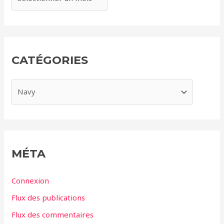
r
c
h
i
CATÉGORIES
v
e
C
s
a
t
é
g
MÉTA
o
r
Connexion
i
Flux des publications
e
Flux des commentaires
s