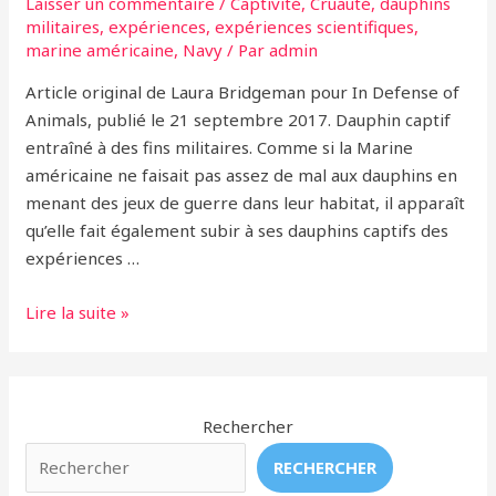
Laisser un commentaire
/
Captivité
,
Cruauté
,
dauphins
militaires
,
expériences
,
expériences scientifiques
,
marine américaine
,
Navy
/ Par
admin
Article original de Laura Bridgeman pour In Defense of
Animals, publié le 21 septembre 2017. Dauphin captif
entraîné à des fins militaires. Comme si la Marine
américaine ne faisait pas assez de mal aux dauphins en
menant des jeux de guerre dans leur habitat, il apparaît
qu’elle fait également subir à ses dauphins captifs des
expériences …
Les
Lire la suite »
Dauphins
de
la
Navy
Rechercher
Subissent
RECHERCHER
des