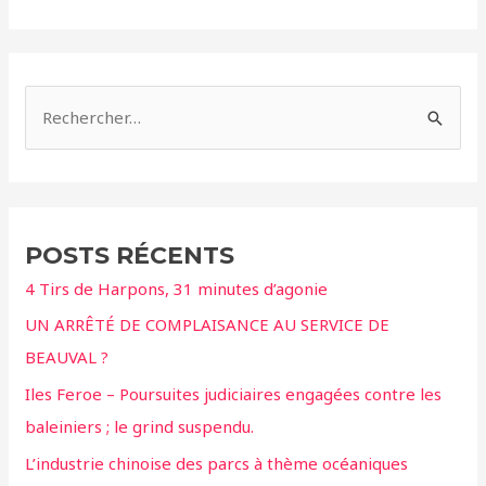
Expériences
Cruelles
R
e
c
h
e
POSTS RÉCENTS
r
4 Tirs de Harpons, 31 minutes d’agonie
c
UN ARRÊTÉ DE COMPLAISANCE AU SERVICE DE
h
BEAUVAL ?
e
r
Iles Feroe – Poursuites judiciaires engagées contre les
baleiniers ; le grind suspendu.
:
L’industrie chinoise des parcs à thème océaniques