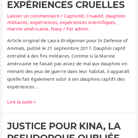
EXPÉRIENCES CRUELLES
Laisser un commentaire
/
Captivité
,
Cruauté
,
dauphins
militaires
,
expériences
,
expériences scientifiques
,
marine américaine
,
Navy
/ Par
admin
Article original de Laura Bridgeman pour In Defense of
Animals, publié le 21 septembre 2017. Dauphin captif
entraîné à des fins militaires. Comme si la Marine
américaine ne faisait pas assez de mal aux dauphins en
menant des jeux de guerre dans leur habitat, il apparaît
qu’elle fait également subir à ses dauphins captifs des
expériences …
Les
Lire la suite »
Dauphins
de
JUSTICE POUR KINA, LA
la
Navy