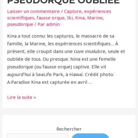
PSEUDORQUE OUBLIÉE
Subissent
des
Laisser un commentaire
/
Capture
,
expériences
Expériences
scientifiques
,
fausse orque
,
Iki
,
Kina
,
Marine
,
pseudorque
/ Par
admin
Cruelles
Kina a tout connu: les captures, le massacre de sa
famille, la Marine, les expériences scientifiques… À
présent, elle croupit dans une cuve insalubre, seule et
oubliée de tous. Ou presque. Nina est une femelle
pseudorque (ou fausse orque) captive. Elle vit
aujourd’hui à SeaLife Park, à Hawaï. Crédit photo:
A.Paradise Kina est capturée en avril …
Justice
Lire la suite »
Pour
Kina,
La
Pseudorque
Rechercher
Oubliée