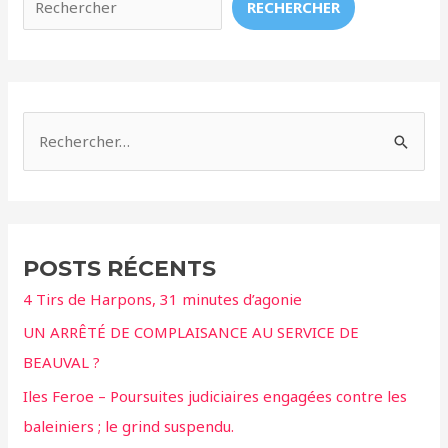
RECHERCHER
R
e
c
h
e
POSTS RÉCENTS
r
4 Tirs de Harpons, 31 minutes d’agonie
c
UN ARRÊTÉ DE COMPLAISANCE AU SERVICE DE
h
BEAUVAL ?
e
r
Iles Feroe – Poursuites judiciaires engagées contre les
baleiniers ; le grind suspendu.