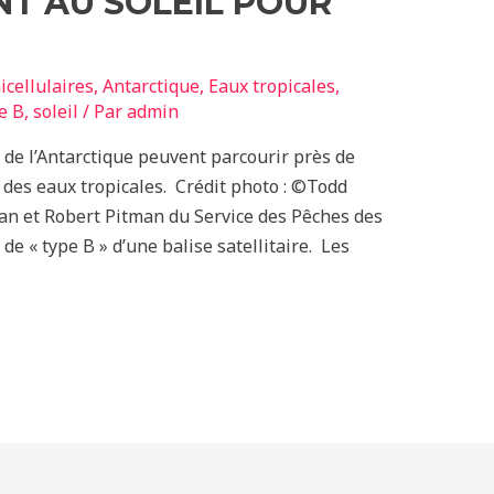
T AU SOLEIL POUR
icellulaires
,
Antarctique
,
Eaux tropicales
,
e B
,
soleil
/ Par
admin
de l’Antarctique peuvent parcourir près de
 des eaux tropicales. Crédit photo : ©Todd
an et Robert Pitman du Service des Pêches des
e « type B » d’une balise satellitaire. Les