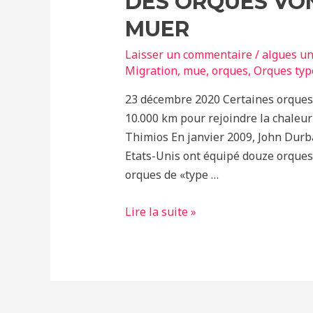
DES ORQUES VON
MUER
Laisser un commentaire
/
algues un
Migration
,
mue
,
orques
,
Orques typ
23 décembre 2020 Certaines orques 
10.000 km pour rejoindre la chaleur
Thimios En janvier 2009, John Durb
Etats-Unis ont équipé douze orques d
orques de «type …
Des
Lire la suite »
orques
vont
au
soleil
pour