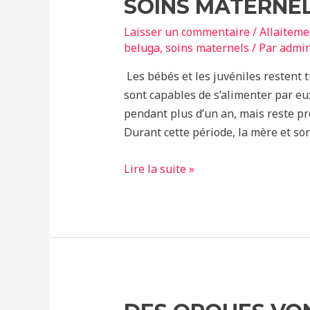
SOINS MATERNEL
Laisser un commentaire
/
Allaiteme
beluga
,
soins maternels
/ Par
admi
Les bébés et les juvéniles restent 
sont capables de s’alimenter par eu
pendant plus d’un an, mais reste pr
Durant cette période, la mère et son
Soins
Lire la suite »
maternels
chez
les
bélugas