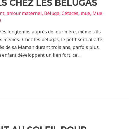
S CHEZ LES BÉLUGAS
nt
,
amour maternel
,
Béluga
,
Cétacés
,
mue
,
Mue
n
très longtemps auprès de leur mère, même s’ils
x-mêmes. Chez les bélugas, le petit sera allaité
ès de sa Maman durant trois ans, parfois plus.
 enfant développent un lien fort, ce …