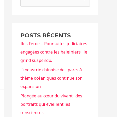
e
c
h
e
POSTS RÉCENTS
r
Iles Feroe – Poursuites judiciaires
c
engagées contre les baleiniers ; le
h
grind suspendu.
e
r
L’industrie chinoise des parcs à
thème océaniques continue son
:
expansion
Plongée au cœur du vivant : des
portraits qui éveillent les
consciences