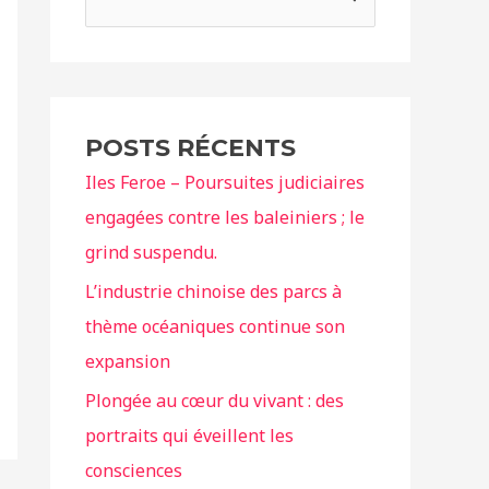
e
c
h
e
POSTS RÉCENTS
r
Iles Feroe – Poursuites judiciaires
c
engagées contre les baleiniers ; le
h
grind suspendu.
e
r
L’industrie chinoise des parcs à
thème océaniques continue son
:
expansion
Plongée au cœur du vivant : des
portraits qui éveillent les
consciences