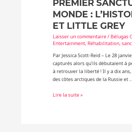
PREMIER SANCTU
MONDE : L’HISTO
ET LITTLE GREY
Laisser un commentaire
/
Bélugas C
Entertainment
,
Réhabilitation
,
sanc
Par Jessica Scott-Reid – Le 28 janvie
capturés alors qu’ils débutaient à pe
à retrouver la liberté ! Il y a dix a
des côtes arctiques de la Russie et 
Premier
Lire la suite »
sanctuaire
de
bélugas
au