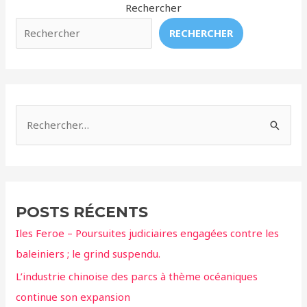
piège
Rechercher
dans
RECHERCHER
un
centre
commercial
ne
peuvent
R
même
e
pas
c
ouvrir
les
h
yeux
e
POSTS RÉCENTS
r
Iles Feroe – Poursuites judiciaires engagées contre les
c
baleiniers ; le grind suspendu.
h
L’industrie chinoise des parcs à thème océaniques
e
continue son expansion
r