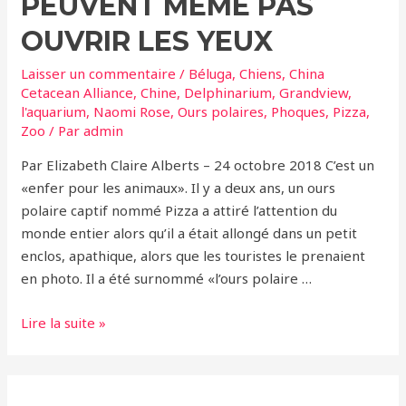
PEUVENT MÊME PAS
OUVRIR LES YEUX
Laisser un commentaire
/
Béluga
,
Chiens
,
China
Cetacean Alliance
,
Chine
,
Delphinarium
,
Grandview
,
l'aquarium
,
Naomi Rose
,
Ours polaires
,
Phoques
,
Pizza
,
Zoo
/ Par
admin
Par Elizabeth Claire Alberts – 24 octobre 2018 C’est un
«enfer pour les animaux». Il y a deux ans, un ours
polaire captif nommé Pizza a attiré l’attention du
monde entier alors qu’il a était allongé dans un petit
enclos, apathique, alors que les touristes le prenaient
en photo. Il a été surnommé «l’ours polaire …
Des
Lire la suite »
phoques
pris
au