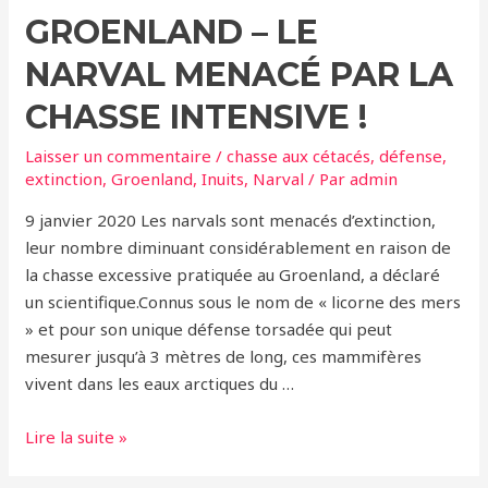
GROENLAND – LE
la
chasse
NARVAL MENACÉ PAR LA
aux
phoques
CHASSE INTENSIVE !
sans
Laisser un commentaire
/
chasse aux cétacés
,
défense
,
inspecteurs
extinction
,
Groenland
,
Inuits
,
Narval
/ Par
admin
du
bien-
9 janvier 2020 Les narvals sont menacés d’extinction,
être
leur nombre diminuant considérablement en raison de
animal
la chasse excessive pratiquée au Groenland, a déclaré
un scientifique.Connus sous le nom de « licorne des mers
» et pour son unique défense torsadée qui peut
mesurer jusqu’à 3 mètres de long, ces mammifères
vivent dans les eaux arctiques du …
Groenland
Lire la suite »
–