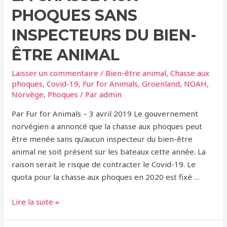
à
PHOQUES SANS
la
INSPECTEURS DU BIEN-
pollution
au
ÊTRE ANIMAL
mercure
Laisser un commentaire
/
Bien-être animal
,
Chasse aux
phoques
,
Covid-19
,
Fur for Animals
,
Groenland
,
NOAH
,
Norvège
,
Phoques
/ Par
admin
Par Fur for Animals – 3 avril 2019 Le gouvernement
norvégien a annoncé que la chasse aux phoques peut
être menée sans qu’aucun inspecteur du bien-être
animal ne soit présent sur les bateaux cette année. La
raison serait le risque de contracter le Covid-19. Le
quota pour la chasse aux phoques en 2020 est fixé …
La
Lire la suite »
Norvège
autorise