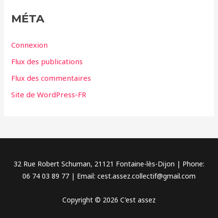
g
MÉTA
o
r
Connexion
i
Flux des publications
e
Flux des commentaires
s
Site de WordPress-FR
32 Rue Robert Schuman, 21121 Fontaine-lès-Dijon | Phone:
06 74 03 89 77 | Email: cest.assez.collectif@gmail.com
Copyright © 2026 C'est assez