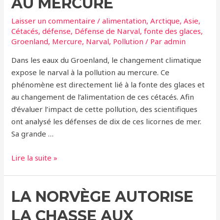
AU MERCURE
Laisser un commentaire
/
alimentation
,
Arctique
,
Asie
,
Cétacés
,
défense
,
Défense de Narval
,
fonte des glaces
,
Groenland
,
Mercure
,
Narval
,
Pollution
/ Par
admin
Dans les eaux du Groenland, le changement climatique
expose le narval à la pollution au mercure. Ce
phénomène est directement lié à la fonte des glaces et
au changement de l’alimentation de ces cétacés. Afin
d’évaluer l’impact de cette pollution, des scientifiques
ont analysé les défenses de dix de ces licornes de mer.
Sa grande …
Le
Lire la suite »
changement
climatique
LA NORVÈGE AUTORISE
expose
le
LA CHASSE AUX
narval