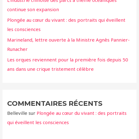
L’industrie chinoise des parcs à thème océaniques
e
continue son expansion
r
Plongée au cœur du vivant : des portraits qui éveillent
:
les consciences
Marineland, lettre ouverte à la Ministre Agnès Pannier-
Runacher
Les orques reviennent pour la première fois depuis 50
ans dans une crique tristement célèbre
COMMENTAIRES RÉCENTS
Belleville
sur
Plongée au cœur du vivant : des portraits
qui éveillent les consciences