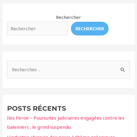
Le
narval
menacé
Rechercher
par
RECHERCHER
la
chasse
intensive
!
R
e
c
h
e
POSTS RÉCENTS
r
Iles Feroe – Poursuites judiciaires engagées contre les
c
baleiniers ; le grind suspendu.
h