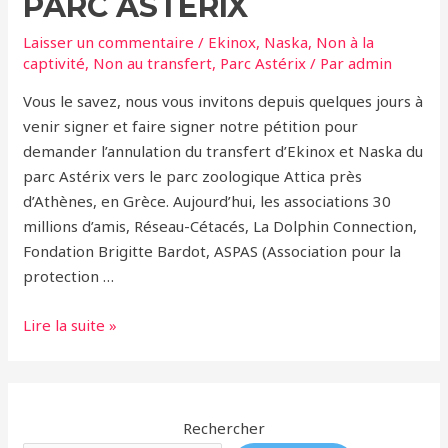
PARC ASTÉRIX
Laisser un commentaire
/
Ekinox
,
Naska
,
Non à la
captivité
,
Non au transfert
,
Parc Astérix
/ Par
admin
Vous le savez, nous vous invitons depuis quelques jours à
venir signer et faire signer notre pétition pour
demander l’annulation du transfert d’Ekinox et Naska du
parc Astérix vers le parc zoologique Attica près
d’Athènes, en Grèce. Aujourd’hui, les associations 30
millions d’amis, Réseau-Cétacés, La Dolphin Connection,
Fondation Brigitte Bardot, ASPAS (Association pour la
protection …
Lettre
Lire la suite »
ouverte
à
Monsieur
Nicolas
Rechercher