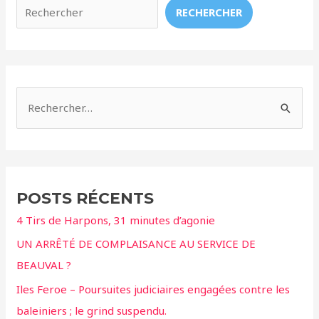
Kremer,
RECHERCHER
directeur
du
Parc
Astérix
R
e
c
h
e
POSTS RÉCENTS
r
4 Tirs de Harpons, 31 minutes d’agonie
c
UN ARRÊTÉ DE COMPLAISANCE AU SERVICE DE
h
BEAUVAL ?
e
r
Iles Feroe – Poursuites judiciaires engagées contre les
baleiniers ; le grind suspendu.