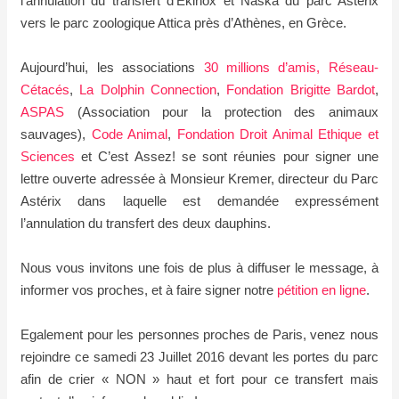
l’annulation du transfert d’Ekinox et Naska du parc Astérix
vers le parc zoologique Attica près d’Athènes, en Grèce.
Aujourd’hui, les associations
30 millions d’amis,
Réseau-
Cétacés
,
La Dolphin Connection
,
Fondation Brigitte Bardot
,
ASPAS
(Association pour la protection des animaux
sauvages),
Code Animal
,
Fondation Droit Animal Ethique et
Sciences
et C’est Assez! se sont réunies pour signer une
lettre ouverte adressée à Monsieur Kremer, directeur du Parc
Astérix dans laquelle est demandée expressément
l’annulation du transfert des deux dauphins.
Nous vous invitons une fois de plus à diffuser le message, à
informer vos proches, et à faire signer notre
pétition en ligne
.
Egalement pour les personnes proches de Paris, venez nous
rejoindre ce samedi 23 Juillet 2016 devant les portes du parc
afin de crier « NON » haut et fort pour ce transfert mais