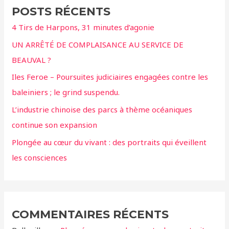
e
POSTS RÉCENTS
r
4 Tirs de Harpons, 31 minutes d’agonie
c
UN ARRÊTÉ DE COMPLAISANCE AU SERVICE DE
h
BEAUVAL ?
e
r
Iles Feroe – Poursuites judiciaires engagées contre les
baleiniers ; le grind suspendu.
:
L’industrie chinoise des parcs à thème océaniques
continue son expansion
Plongée au cœur du vivant : des portraits qui éveillent
les consciences
COMMENTAIRES RÉCENTS