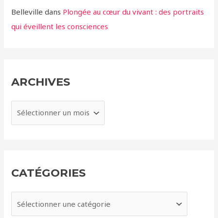
Belleville
dans
Plongée au cœur du vivant : des portraits
qui éveillent les consciences
ARCHIVES
A
r
c
h
i
CATÉGORIES
v
e
C
s
a