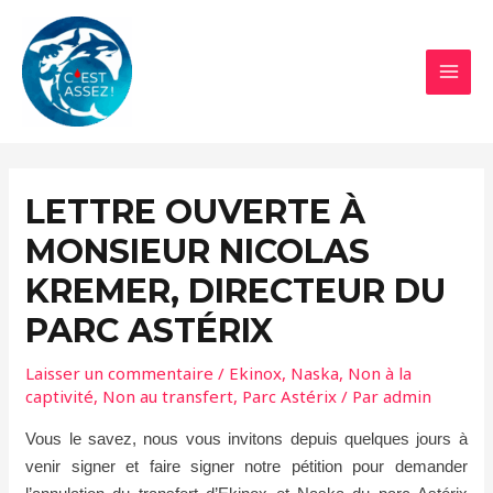
Aller
au
contenu
MAI
MEN
LETTRE OUVERTE À
MONSIEUR NICOLAS
KREMER, DIRECTEUR DU
PARC ASTÉRIX
Laisser un commentaire
/
Ekinox
,
Naska
,
Non à la
captivité
,
Non au transfert
,
Parc Astérix
/ Par
admin
Vous le savez, nous vous invitons depuis quelques jours à
venir signer et faire signer notre pétition pour demander