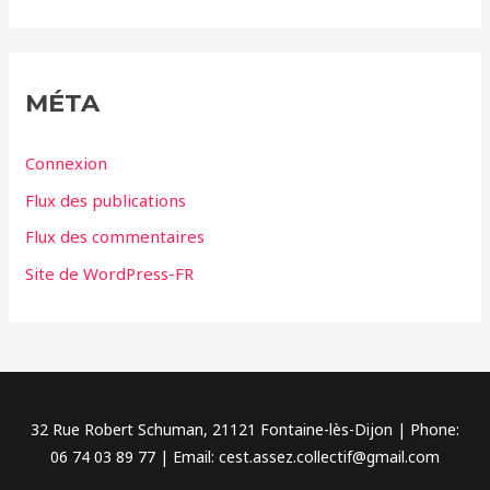
t
é
g
MÉTA
o
r
Connexion
i
Flux des publications
e
Flux des commentaires
s
Site de WordPress-FR
32 Rue Robert Schuman, 21121 Fontaine-lès-Dijon | Phone:
06 74 03 89 77 | Email: cest.assez.collectif@gmail.com