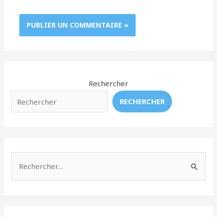
Rechercher
RECHERCHER
R
e
c
h