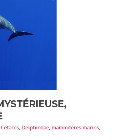
MYSTÉRIEUSE,
E
,
Cétacés
,
Delphindae
,
mammifères marins
,