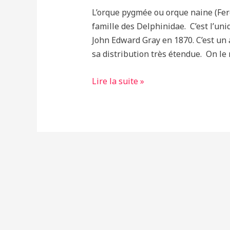
L’orque pygmée ou orque naine (Fere
famille des Delphinidae. C’est l’un
John Edward Gray en 1870. C’est un
sa distribution très étendue. On le
Fascinante
Lire la suite »
et
mystérieuse,
l’Orque
pygmée