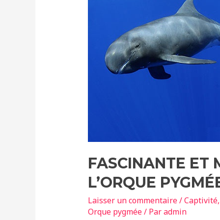
FASCINANTE ET 
L’ORQUE PYGMÉ
Laisser un commentaire
/
Captivité
Orque pygmée
/ Par
admin