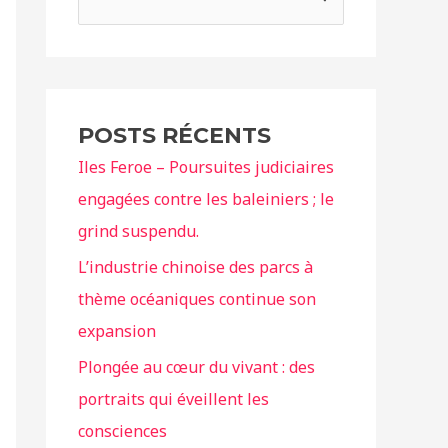
e
c
h
e
POSTS RÉCENTS
r
Iles Feroe – Poursuites judiciaires
c
engagées contre les baleiniers ; le
h
grind suspendu.
e
r
L’industrie chinoise des parcs à
thème océaniques continue son
:
expansion
Plongée au cœur du vivant : des
portraits qui éveillent les
consciences