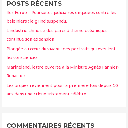
POSTS RÉCENTS
réels
r
dans
Iles Feroe – Poursuites judiciaires engagées contre les
c
l’habitat
baleiniers ; le grind suspendu.
h
des
L’industrie chinoise des parcs à thème océaniques
orques
e
continue son expansion
r
Plongée au cœur du vivant : des portraits qui éveillent
:
les consciences
Marineland, lettre ouverte à la Ministre Agnès Pannier-
Runacher
Les orques reviennent pour la première fois depuis 50
ans dans une crique tristement célèbre
COMMENTAIRES RÉCENTS