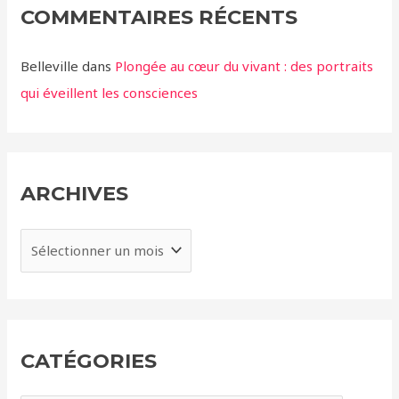
COMMENTAIRES RÉCENTS
Belleville
dans
Plongée au cœur du vivant : des portraits
qui éveillent les consciences
ARCHIVES
A
r
c
h
i
CATÉGORIES
v