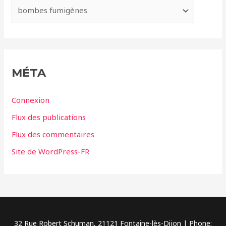
e
C
s
a
t
é
g
MÉTA
o
r
Connexion
i
Flux des publications
e
Flux des commentaires
s
Site de WordPress-FR
32 Rue Robert Schuman, 21121 Fontaine-lès-Dijon | Phone: