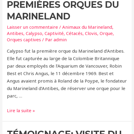
PREMIÈRES ORQUES DU
MARINELAND
Laisser un commentaire
/
Animaux du Marineland
,
Antibes
,
Calypso
,
Captivité
,
Cétacés
,
Clovis
,
Orque
,
Orques captives
/ Par
admin
Calypso fut la première orque du Marineland d’Antibes.
Elle fut capturée au large de la Colombie Britannique
par deux employés de l’Aquarium de Vancouver, Robin
Best et Chris Angus, le 11 décembre 1969. Best et
Angus avaient promis à Roland de la Poype, le fondateur
du Marineland d’Antibes, de réserver une orque pour le
parc, …
Calypso
Lire la suite »
et
Clovis,
le