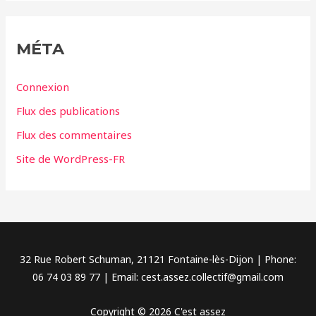
é
g
MÉTA
o
r
Connexion
i
Flux des publications
e
Flux des commentaires
s
Site de WordPress-FR
32 Rue Robert Schuman, 21121 Fontaine-lès-Dijon | Phone:
06 74 03 89 77 | Email: cest.assez.collectif@gmail.com
Copyright © 2026 C'est assez