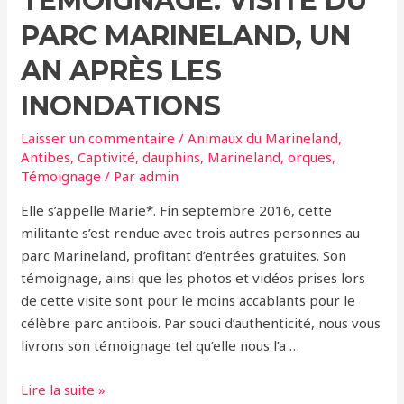
TÉMOIGNAGE: VISITE DU
destin
PARC MARINELAND, UN
tragique
des
AN APRÈS LES
premières
INONDATIONS
orques
du
Laisser un commentaire
/
Animaux du Marineland
,
Marineland
Antibes
,
Captivité
,
dauphins
,
Marineland
,
orques
,
Témoignage
/ Par
admin
Elle s’appelle Marie*. Fin septembre 2016, cette
militante s’est rendue avec trois autres personnes au
parc Marineland, profitant d’entrées gratuites. Son
témoignage, ainsi que les photos et vidéos prises lors
de cette visite sont pour le moins accablants pour le
célèbre parc antibois. Par souci d’authenticité, nous vous
livrons son témoignage tel qu’elle nous l’a …
Témoignage:
Lire la suite »