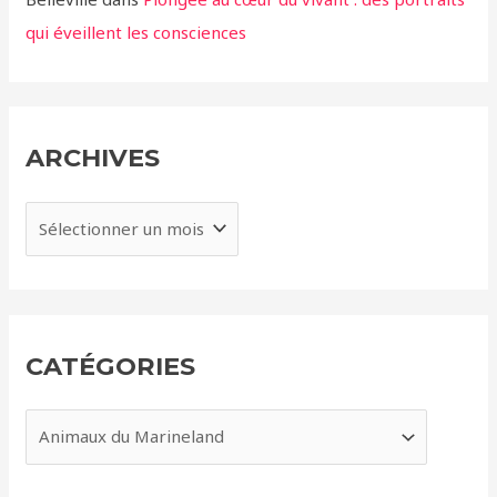
qui éveillent les consciences
ARCHIVES
A
r
c
h
i
CATÉGORIES
v
e
C
s
a
t