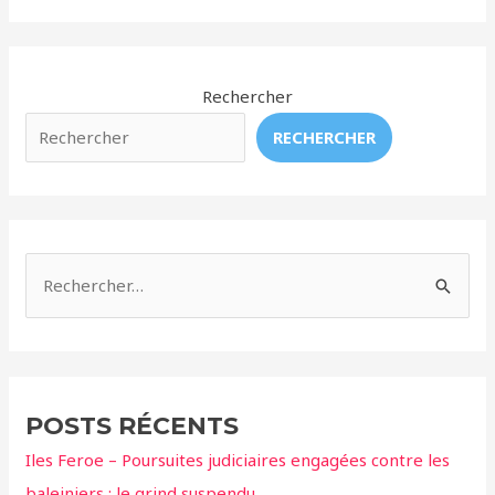
Visite
du
Parc
Marineland,
Rechercher
Un
RECHERCHER
An
Après
Les
Inondations
R
e
c
h
e
POSTS RÉCENTS
r
Iles Feroe – Poursuites judiciaires engagées contre les
c
baleiniers ; le grind suspendu.