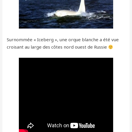
Surnommée « Iceberg », une orque blanche a été vue
croisant au large des côtes nord ouest de Russie