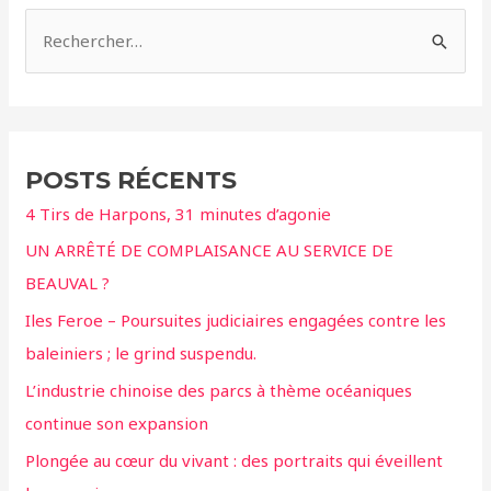
R
e
c
h
e
POSTS RÉCENTS
r
4 Tirs de Harpons, 31 minutes d’agonie
c
UN ARRÊTÉ DE COMPLAISANCE AU SERVICE DE
h
BEAUVAL ?
e
r
Iles Feroe – Poursuites judiciaires engagées contre les
baleiniers ; le grind suspendu.
:
L’industrie chinoise des parcs à thème océaniques
continue son expansion
Plongée au cœur du vivant : des portraits qui éveillent