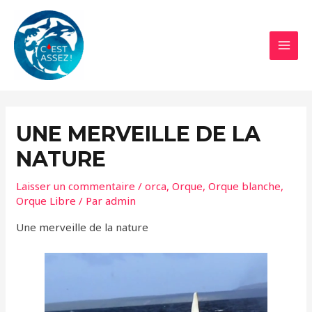
Aller
au
contenu
MAI
MEN
UNE MERVEILLE DE LA
NATURE
Laisser un commentaire
/
orca
,
Orque
,
Orque blanche
,
Orque Libre
/ Par
admin
Une merveille de la nature