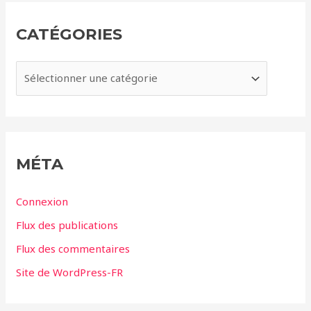
h
i
CATÉGORIES
v
e
C
s
a
t
é
g
MÉTA
o
r
Connexion
i
Flux des publications
e
Flux des commentaires
s
Site de WordPress-FR