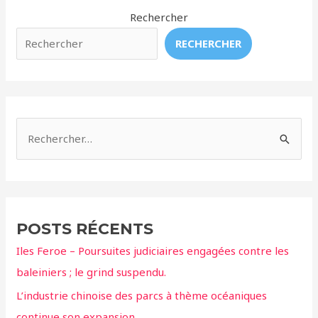
Les
Rechercher
orques
RECHERCHER
se
cassent
les
dents
dans
R
les
e
bassins
c
h
e
POSTS RÉCENTS
r
Iles Feroe – Poursuites judiciaires engagées contre les
c
baleiniers ; le grind suspendu.
h
L’industrie chinoise des parcs à thème océaniques
e
continue son expansion