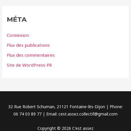
é
g
MÉTA
o
r
Connexion
i
Flux des publications
e
Flux des commentaires
s
Site de WordPress-FR
32 Rue Robert Schuman, 21121 Fontaine-lès-Dijon | Phone:
06 74 03 89 77 | Email: cest.assez.collectif@gmail.com
Copyright © 2026 C'est assez