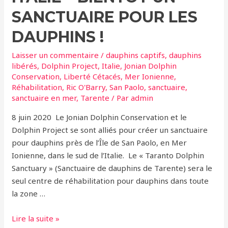
informe
SANCTUAIRE POUR LES
que
son
DAUPHINS !
delphinarium
Laisser un commentaire
/
dauphins captifs
,
dauphins
ferme
libérés
,
Dolphin Project
,
Italie
,
Jonian Dolphin
ses
Conservation
,
Liberté Cétacés
,
Mer Ionienne
,
portes
Réhabilitation
,
Ric O'Barry
,
San Paolo
,
sanctuaire
,
!
sanctuaire en mer
,
Tarente
/ Par
admin
8 juin 2020 Le Jonian Dolphin Conservation et le
Dolphin Project se sont alliés pour créer un sanctuaire
pour dauphins près de l’Île de San Paolo, en Mer
Ionienne, dans le sud de l’Italie. Le « Taranto Dolphin
Sanctuary » (Sanctuaire de dauphins de Tarente) sera le
seul centre de réhabilitation pour dauphins dans toute
la zone …
Italie
Lire la suite »