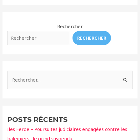
–
Bientôt
un
sanctuaire
Rechercher
pour
RECHERCHER
les
dauphins
!
R
e
c
h
e
POSTS RÉCENTS
r
Iles Feroe – Poursuites judiciaires engagées contre les
c
baleiniers ; le grind suspendu.