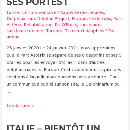
SES PORTES !
Laisser un commentaire
/
Captivité des cétacés
,
Delphinarium
,
Dolphin Project
,
Europe
,
île de Lipsi
,
Parc
Astérix
,
Réhabilitation
,
Ric O'Barry
,
sanctuaire
,
sanctuaire en mer
,
Tarente
,
Transfert dauphins
/ Par
admin
25 janvier 2020 Le 24 janvier 2021, nous apprenions
que le Parc Astérix se sépare de ses 8 dauphins et ses 5
otaries pour les envoyer d’ici avril dans d’autres
delphinariums en Europe. C’est évidemment la pire des
solutions à laquelle nous pouvions nous attendre. Dans
un communiqué publié sur son site, le Delphinarium du
…
Le
Lire la suite »
Parc
Astérix
ITALIE – BIENTÔT UN
nous