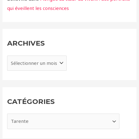
qui éveillent les consciences
ARCHIVES
A
r
c
h
i
CATÉGORIES
v
e
C
s
a
t