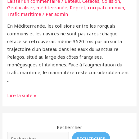
Laisser un commentaire
/
Bateau
,
Cétacés
,
Collision
,
Géolocaliser
,
méditerranée
,
Repcet
,
rorqual commun
,
Trafic maritime
/ Par
admin
En Méditerranée, les collisions entre les rorquals
communs et les navires ne sont pas rares : chaque
cétacé se retrouverait même 3520 fois par an sur la
trajectoire d’un bateau dans les eaux du Sanctuaire
Pelagos, situé au large des côtes françaises,
monégasques et italiennes. Face à l’augmentation du
trafic maritime, le mammifère reste considérablement
…
En
Lire la suite »
Méditerranée,
les
rorquals
menacés
Rechercher
par
RECHERCHER