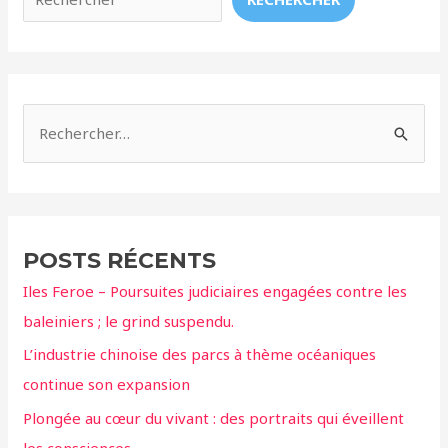
les
collisions
R
e
c
h
e
POSTS RÉCENTS
r
Iles Feroe – Poursuites judiciaires engagées contre les
c
baleiniers ; le grind suspendu.
h
L’industrie chinoise des parcs à thème océaniques
e
continue son expansion
r
Plongée au cœur du vivant : des portraits qui éveillent