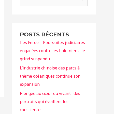
e
c
h
e
POSTS RÉCENTS
r
Iles Feroe – Poursuites judiciaires
c
engagées contre les baleiniers ; le
h
grind suspendu.
e
r
L’industrie chinoise des parcs à
thème océaniques continue son
:
expansion
Plongée au cœur du vivant : des
portraits qui éveillent les
consciences