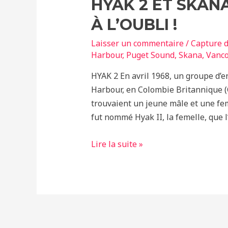
HYAK 2 ET SKANA
À L’OUBLI !
Laisser un commentaire
/
Capture d
Harbour
,
Puget Sound
,
Skana
,
Vanc
HYAK 2 En avril 1968, un groupe d’e
Harbour, en Colombie Britannique (C
trouvaient un jeune mâle et une fem
fut nommé Hyak II, la femelle, que l
Hyak
Lire la suite »
2
et
Skana
–
De
l’exploitation