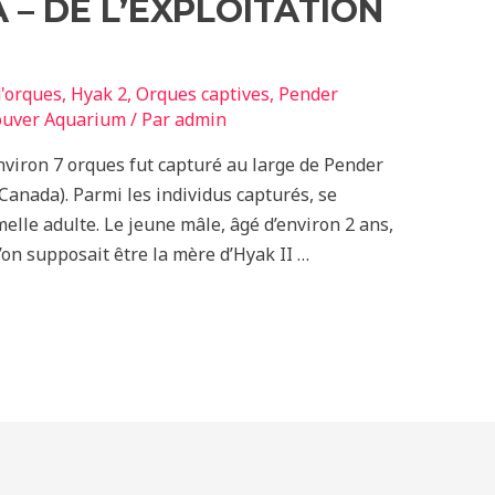
 – DE L’EXPLOITATION
'orques
,
Hyak 2
,
Orques captives
,
Pender
ouver Aquarium
/ Par
admin
nviron 7 orques fut capturé au large de Pender
anada). Parmi les individus capturés, se
elle adulte. Le jeune mâle, âgé d’environ 2 ans,
’on supposait être la mère d’Hyak II …