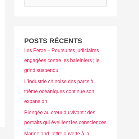
e
c
h
e
POSTS RÉCENTS
r
Iles Feroe – Poursuites judiciaires
c
engagées contre les baleiniers ; le
h
grind suspendu.
e
r
L’industrie chinoise des parcs à
thème océaniques continue son
:
expansion
Plongée au cœur du vivant : des
portraits qui éveillent les consciences
Marineland, lettre ouverte à la