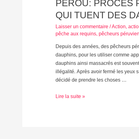
PEROU: PROCÈS 
QUI TUENT DES D
Laisser un commentaire
/
Action
,
actio
pêche aux requins
,
pêcheurs péruvie
Depuis des années, des pêcheurs péruv
dauphins, pour les utiliser comme app
dauphins ainsi massacrés est souvent
illégalité. Après avoir fermé les yeux
décidé de prendre les choses …
PEROU:
Lire la suite »
Procès
Pour
Les
Pêcheurs
qui