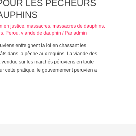
POUR LES PÊCHEURS
AUPHINS
n en justice
,
massacres
,
massacres de dauphins
,
ns
,
Pérou
,
viande de dauphin
/ Par
admin
iens enfreignent la loi en chassant les
âts dans la pêche aux requins. La viande des
 vendue sur les marchés péruviens en toute
 sur cette pratique, le gouvernement péruvien a