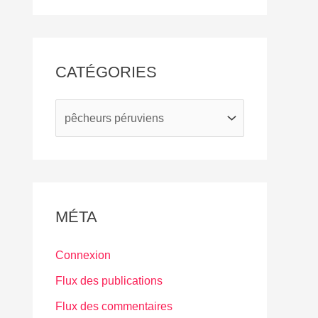
c
h
i
CATÉGORIES
v
e
C
s
a
t
é
g
MÉTA
o
r
Connexion
i
Flux des publications
e
Flux des commentaires
s