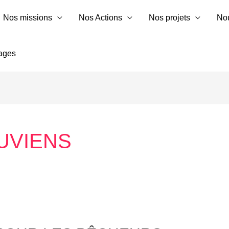
Nos missions
Nos Actions
Nos projets
Nou
uages
UVIENS