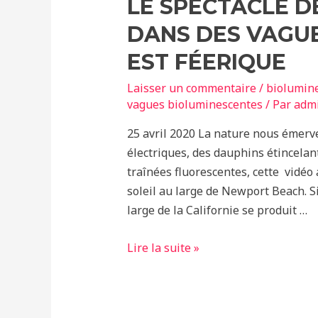
LE SPECTACLE 
DANS DES VAGU
EST FÉERIQUE
Laisser un commentaire
/
biolumin
vagues bioluminescentes
/ Par
adm
25 avril 2020 La nature nous émerv
électriques, des dauphins étincelant
traînées fluorescentes, cette vidéo a
soleil au large de Newport Beach. 
large de la Californie se produit …
Le
Lire la suite »
spectacle
de
dauphins