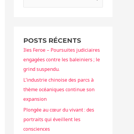
e
c
h
e
POSTS RÉCENTS
r
Iles Feroe – Poursuites judiciaires
c
engagées contre les baleiniers ; le
h
grind suspendu.
e
r
L’industrie chinoise des parcs à
thème océaniques continue son
:
expansion
Plongée au cœur du vivant : des
portraits qui éveillent les
consciences