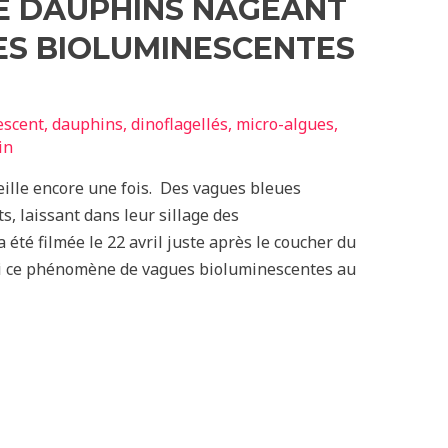
DE DAUPHINS NAGEANT
ES BIOLUMINESCENTES
escent
,
dauphins
,
dinoflagellés
,
micro-algues
,
in
eille encore une fois. Des vagues bleues
s, laissant dans leur sillage des
 été filmée le 22 avril juste après le coucher du
Si ce phénomène de vagues bioluminescentes au