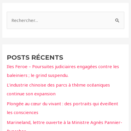
R
e
c
h
e
POSTS RÉCENTS
r
Iles Feroe – Poursuites judiciaires engagées contre les
c
baleiniers ; le grind suspendu.
h
L’industrie chinoise des parcs à thème océaniques
e
continue son expansion
r
Plongée au cœur du vivant : des portraits qui éveillent
:
les consciences
Marineland, lettre ouverte à la Ministre Agnès Pannier-
Runacher