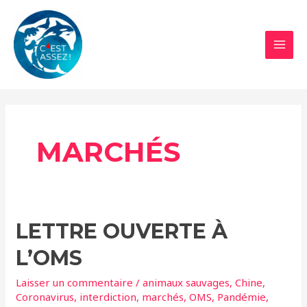
Aller
au
contenu
MAI
MEN
MARCHÉS
LETTRE OUVERTE À
L’OMS
Laisser un commentaire
/
animaux sauvages
,
Chine
,
Coronavirus
,
interdiction
,
marchés
,
OMS
,
Pandémie
,