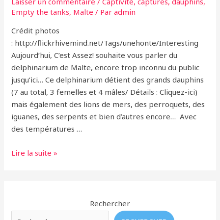
Laisser un commentaire
/
Captivité
,
captures
,
dauphins
,
Empty the tanks
,
Malte
/ Par
admin
Crédit photos
: http://flickrhivemind.net/Tags/unehonte/Interesting
Aujourd’hui, C’est Assez! souhaite vous parler du
delphinarium de Malte, encore trop inconnu du public
jusqu’ici… Ce delphinarium détient des grands dauphins
(7 au total, 3 femelles et 4 mâles/ Détails : Cliquez-ici)
mais également des lions de mers, des perroquets, des
iguanes, des serpents et bien d’autres encore… Avec
des températures …
« Malta
Lire la suite »
Marine
Park »
–
Le
Rechercher
Delphinarium