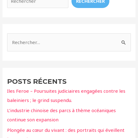
RECHERCHER
De
La
Honte
À
Malte.
R
e
c
h
e
POSTS RÉCENTS
r
Iles Feroe – Poursuites judiciaires engagées contre les
c
baleiniers ; le grind suspendu.
h
L’industrie chinoise des parcs à thème océaniques
e
continue son expansion
r
Plongée au cœur du vivant : des portraits qui éveillent