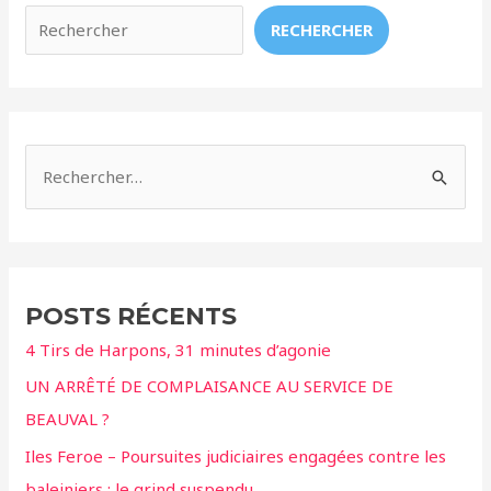
Bat
RECHERCHER
Pour
Mettre
Fin
à
la
R
Captivité
e
des
c
Dauphins
h
e
POSTS RÉCENTS
r
4 Tirs de Harpons, 31 minutes d’agonie
c
UN ARRÊTÉ DE COMPLAISANCE AU SERVICE DE
h
BEAUVAL ?
e
r
Iles Feroe – Poursuites judiciaires engagées contre les
baleiniers ; le grind suspendu.