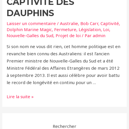
CAPTIVITÉ DES
DAUPHINS
Laisser un commentaire
/
Australie
,
Bob Carr
,
Captivité
,
Dolphin Marine Magic
,
Fermeture
,
Législation
,
Loi
,
Nouvelle-Galles du Sud
,
Projet de loi
/ Par
admin
Si son nom ne vous dit rien, cet homme politique est en
revanche bien connu des Australiens: il est l’ancien
Premier ministre de Nouvelle-Galles du Sud et a été
Ministre Fédéral des Affaires Etrangères de mars 2012
à septembre 2013. Il est aussi célèbre pour avoir battu
le record de longévité en continu pour un …
En
Lire la suite »
Australie,
Bob
Carr
se
Rechercher