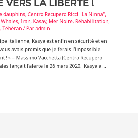
 VERS LA LIBERTÉ !
de dauphins
,
Centro Recupero Ricci "La Ninna"
,
n Whales
,
Iran
,
Kasay
,
Mer Noire
,
Réhabilitation
,
,
Téhéran
/ Par
admin
pe italienne, Kasya est enfin en sécurité et en
vous avais promis que je ferais l’impossible
ent ! » – Massimo Vacchetta (Centro Recupero
les lançait l’alerte le 26 mars 2020. Kasya a …