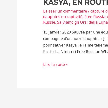
KASYA, EN ROUTE
Laisser un commentaire
/
capture 
dauphins en captivité
,
Free Russia
Russie
,
Salviamo gli Orsi della Luna
15 janvier 2020 Sauvée par une équi
compagnie d’un autre dauphin. « Je 
pour sauver Kasya. Je l’aime tellem
Ricci « La Ninna ») Free Russian Wha
Kasya,
Lire la suite »
en
route
vers
la
liberté
!