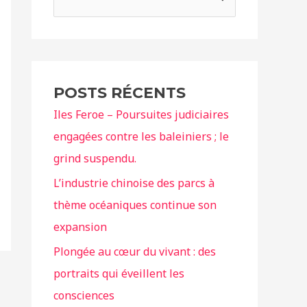
e
c
h
e
POSTS RÉCENTS
r
Iles Feroe – Poursuites judiciaires
c
engagées contre les baleiniers ; le
h
grind suspendu.
e
r
L’industrie chinoise des parcs à
thème océaniques continue son
:
expansion
Plongée au cœur du vivant : des
portraits qui éveillent les
consciences