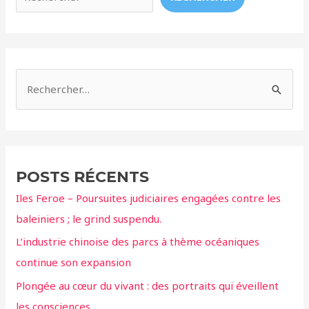
Life
Park
d’Hawaï.
R
e
c
h
e
POSTS RÉCENTS
r
Iles Feroe – Poursuites judiciaires engagées contre les
c
baleiniers ; le grind suspendu.
h
L’industrie chinoise des parcs à thème océaniques
e
continue son expansion
r
Plongée au cœur du vivant : des portraits qui éveillent
:
les consciences