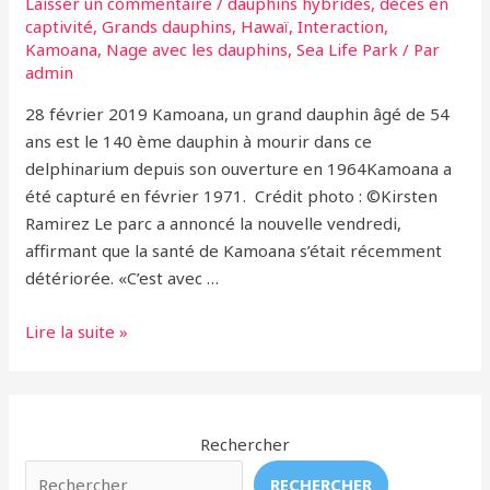
Laisser un commentaire
/
dauphins hybrides
,
décès en
captivité
,
Grands dauphins
,
Hawaï
,
Interaction
,
Kamoana
,
Nage avec les dauphins
,
Sea Life Park
/ Par
admin
28 février 2019 Kamoana, un grand dauphin âgé de 54
ans est le 140 ème dauphin à mourir dans ce
delphinarium depuis son ouverture en 1964Kamoana a
été capturé en février 1971. Crédit photo : ©Kirsten
Ramirez Le parc a annoncé la nouvelle vendredi,
affirmant que la santé de Kamoana s’était récemment
détériorée. «C’est avec …
Un
Lire la suite »
autre
dauphin
décède
au
Rechercher
Sea
RECHERCHER