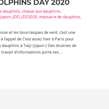
OLPHINS DAY 2020
de dauphins
,
chasse aux dauphins
,
,
Japon
,
JDD
,
JDD2020
,
massacre de dauphins
,
luie et les bourrasques de vent, c’est une
à l’appel de C’est assez hier à Paris pour
 dauphins à Taiji (Japon ) Des dizaines de
 travail d’informations porte ses …