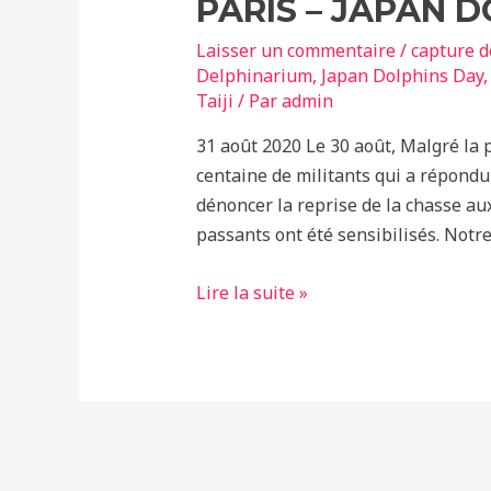
PARIS – JAPAN D
Laisser un commentaire
/
capture 
Delphinarium
,
Japan Dolphins Day
Taiji
/ Par
admin
31 août 2020 Le 30 août, Malgré la p
centaine de militants qui a répondu 
dénoncer la reprise de la chasse aux
passants ont été sensibilisés. Notre
PARIS
Lire la suite »
–
JAPAN
DOLPHINS
DAY
2020