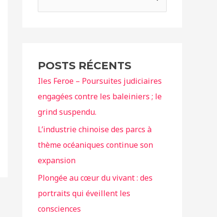
e
c
h
e
POSTS RÉCENTS
r
Iles Feroe – Poursuites judiciaires
c
engagées contre les baleiniers ; le
h
grind suspendu.
e
r
L’industrie chinoise des parcs à
thème océaniques continue son
:
expansion
Plongée au cœur du vivant : des
portraits qui éveillent les
consciences