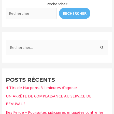
jouent
Rechercher
pas
RECHERCHER
au
rugby
!
R
e
c
h
e
POSTS RÉCENTS
r
4 Tirs de Harpons, 31 minutes d’agonie
c
UN ARRÊTÉ DE COMPLAISANCE AU SERVICE DE
h
BEAUVAL ?
e
r
Iles Feroe – Poursuites judiciaires engagées contre les