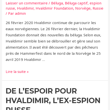
Laisser un commentaire
/
Béluga
,
Béluga captif
,
espion
russe
,
Hvaldimir
,
Hvaldimir Foundation
,
Norvège
,
Russie
/ Par
admin
26 février 2020 Hvaldimir continue de parcourir les
eaux norvégiennes. Le 26 février dernier, la Hvaldimir
Foundation donnait des nouvelles du béluga. Selon eux,
Hvaldimir semble bien se débrouiller et gère seul son
alimentation. Il avait été découvert par des pêcheurs
près de Hammerfest dans le nord de la Norvège le 25
avril 2019 Hvaldimir …
Des
Lire la suite »
nouvelles
de
DE L’ESPOIR POUR
Hvaldimir
HVALDIMIR, L’EX-ESPION