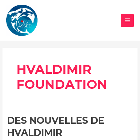
Aller
au
contenu
MAI
MEN
HVALDIMIR
FOUNDATION
DES NOUVELLES DE
HVALDIMIR