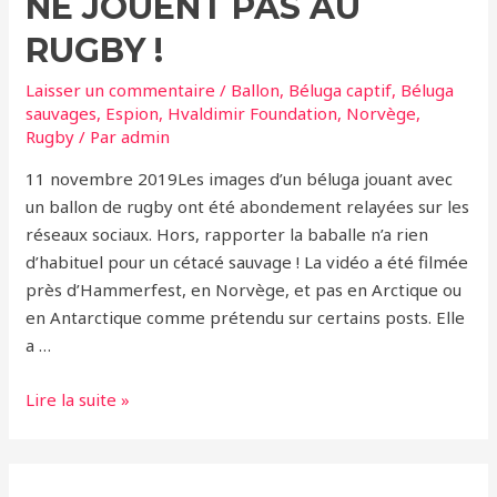
NE JOUENT PAS AU
espion
russe
RUGBY !
Laisser un commentaire
/
Ballon
,
Béluga captif
,
Béluga
sauvages
,
Espion
,
Hvaldimir Foundation
,
Norvège
,
Rugby
/ Par
admin
11 novembre 2019Les images d’un béluga jouant avec
un ballon de rugby ont été abondement relayées sur les
réseaux sociaux. Hors, rapporter la baballe n’a rien
d’habituel pour un cétacé sauvage ! La vidéo a été filmée
près d’Hammerfest, en Norvège, et pas en Arctique ou
en Antarctique comme prétendu sur certains posts. Elle
a …
Les
Lire la suite »
bélugas
sauvages
ne