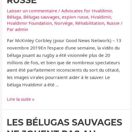
RUSSE
Laisser un commentaire
/
Advocates for Hvaldimir
,
Béluga
,
Bélugas sauvages
,
espion russe
,
Hvaldimir
,
Hvaldimir Foundation
,
Norvège
,
Réhabilitation
,
Russie
/
Par
admin
Par McKinley Corbley (pour Good News Network) – 13
novembre 2019En l’espace d’une semaine, la vidéo du
béluga jouant au rugby a été visionnée plus de 20
millions de fois, et bien que de nombreux spectateurs
aient été parfaitement inconscients du sort du cétacé,
les images virales pourraient aider à le sauver. Le
béluga Hvaldimir a été …
De
Lire la suite »
l’espoir
pour
LES BÉLUGAS SAUVAGES
Hvaldimir,
l’ex-