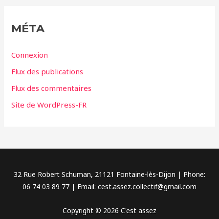
é
g
MÉTA
o
r
Connexion
i
Flux des publications
e
Flux des commentaires
s
Site de WordPress-FR
32 Rue Robert Schuman, 21121 Fontaine-lès-Dijon | Phone:
06 74 03 89 77 | Email: cest.assez.collectif@gmail.com
Copyright © 2026 C'est assez