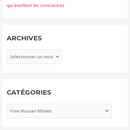
qui éveillent les consciences
ARCHIVES
A
r
c
h
i
CATÉGORIES
v
e
C
s
a
t