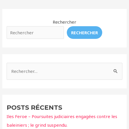
baleines
des
–
publications
Dans
Rechercher
le
couloir
RECHERCHER
de
la
mort
!
R
e
c
h
e
POSTS RÉCENTS
r
Iles Feroe – Poursuites judiciaires engagées contre les
c
baleiniers ; le grind suspendu.
h