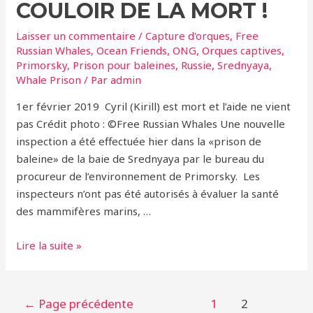
COULOIR DE LA MORT !
Laisser un commentaire
/
Capture d'orques
,
Free
Russian Whales
,
Ocean Friends
,
ONG
,
Orques captives
,
Primorsky
,
Prison pour baleines
,
Russie
,
Srednyaya
,
Whale Prison
/ Par
admin
1er février 2019 Cyril (Kirill) est mort et l’aide ne vient
pas Crédit photo : ©Free Russian Whales Une nouvelle
inspection a été effectuée hier dans la «prison de
baleine» de la baie de Srednyaya par le bureau du
procureur de l’environnement de Primorsky. Les
inspecteurs n’ont pas été autorisés à évaluer la santé
des mammifères marins, …
Russie
Lire la suite »
–
Prison
des
Pagination
←
Page précédente
1
2