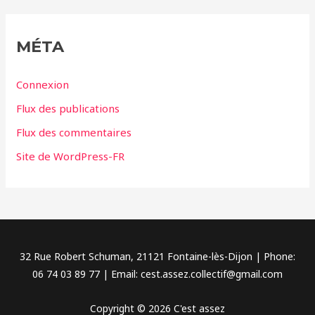
é
g
MÉTA
o
r
Connexion
i
Flux des publications
e
Flux des commentaires
s
Site de WordPress-FR
32 Rue Robert Schuman, 21121 Fontaine-lès-Dijon | Phone:
06 74 03 89 77 | Email: cest.assez.collectif@gmail.com
Copyright © 2026 C'est assez