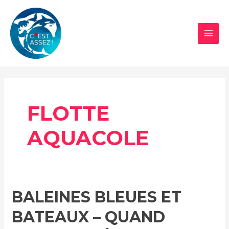
Aller
au
contenu
MAI
MEN
FLOTTE
AQUACOLE
BALEINES BLEUES ET
BATEAUX – QUAND