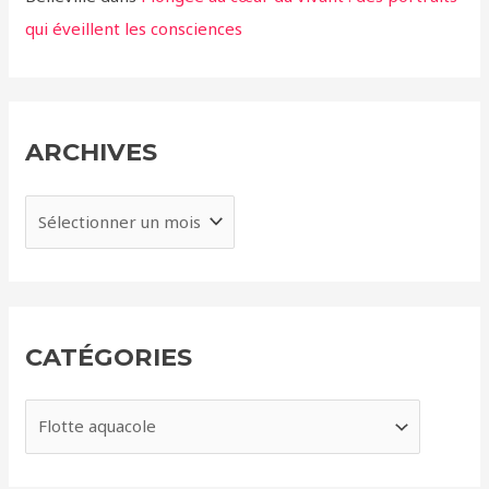
qui éveillent les consciences
ARCHIVES
A
r
c
h
i
CATÉGORIES
v
e
C
s
a
t