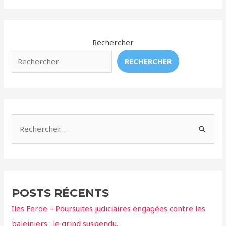
Bleues
et
bateaux
–
Rechercher
Quand
RECHERCHER
chercher
à
manger
devient
un
R
parcours
e
de
c
combattant
!
h
e
POSTS RÉCENTS
r
Iles Feroe – Poursuites judiciaires engagées contre les
c
baleiniers ; le grind suspendu.