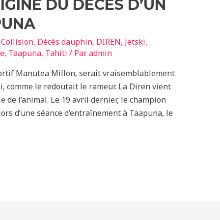
RIGINE DU DÉCÈS D’UN
PUNA
,
Collision
,
Décès dauphin
,
DIREN
,
Jetski
,
se
,
Taapuna
,
Tahiti
/ Par
admin
ortif Manutea Millon, serait vraisemblablement
i, comme le redoutait le rameur. La Diren vient
ie de l’animal. Le 19 avril dernier, le champion
lors d’une séance d’entraînement à Taapuna, le