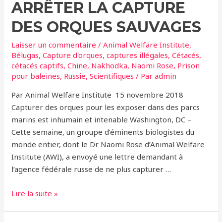
ARRÊTER LA CAPTURE
DES ORQUES SAUVAGES
Laisser un commentaire
/
Animal Welfare Institute
,
Bélugas
,
Capture d'orques
,
captures illégales
,
Cétacés
,
cétacés captifs
,
Chine
,
Nakhodka
,
Naomi Rose
,
Prison
pour baleines
,
Russie
,
Scientifiques
/ Par
admin
Par Animal Welfare Institute 15 novembre 2018
Capturer des orques pour les exposer dans des parcs
marins est inhumain et intenable Washington, DC –
Cette semaine, un groupe d’éminents biologistes du
monde entier, dont le Dr Naomi Rose d’Animal Welfare
Institute (AWI), a envoyé une lettre demandant à
l’agence fédérale russe de ne plus capturer …
25
Lire la suite »
Biologistes
exhortent