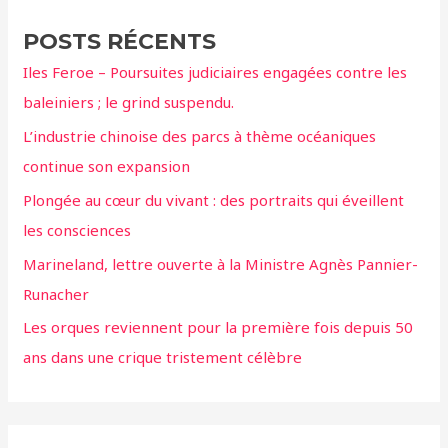
e
POSTS RÉCENTS
r
Iles Feroe – Poursuites judiciaires engagées contre les
c
baleiniers ; le grind suspendu.
h
L’industrie chinoise des parcs à thème océaniques
e
continue son expansion
r
Plongée au cœur du vivant : des portraits qui éveillent
:
les consciences
Marineland, lettre ouverte à la Ministre Agnès Pannier-
Runacher
Les orques reviennent pour la première fois depuis 50
ans dans une crique tristement célèbre