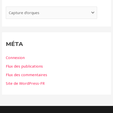
v
e
C
s
a
t
é
g
MÉTA
o
r
Connexion
i
Flux des publications
e
Flux des commentaires
s
Site de WordPress-FR