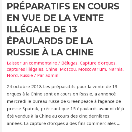
PRÉPARATIFS EN COURS
la
Russie
EN VUE DE LA VENTE
à
arrêter
ILLÉGALE DE 13
la
ÉPAULARDS DE LA
capture
des
RUSSIE À LA CHINE
orques
Laisser un commentaire
/
Bélugas
,
Capture d'orques
,
sauvages
captures illégales
,
Chine
,
Moscou
,
Moscovarium
,
Narnia
,
Nord
,
Russie
/ Par
admin
24 octobre 2018 Les préparatifs pour la vente de 13
orques à la Chine sont en cours en Russie, a annoncé
mercredi le bureau russe de Greenpeace à l’agence de
presse Sputnik, précisant que 15 épaulards avaient déjà
été vendus à la Chine au cours des cinq dernières
années. La capture d’orques à des fins commerciales …