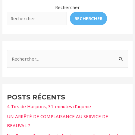
grise
Rechercher
égarée
RECHERCHER
en
Méditerranée
est
à
l’agonie
R
e
c
h
e
POSTS RÉCENTS
r
4 Tirs de Harpons, 31 minutes d’agonie
c
UN ARRÊTÉ DE COMPLAISANCE AU SERVICE DE
h
BEAUVAL ?
e