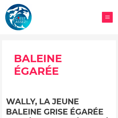
Aller
au
contenu
MAI
MEN
BALEINE
ÉGARÉE
WALLY, LA JEUNE
BALEINE GRISE ÉGARÉE