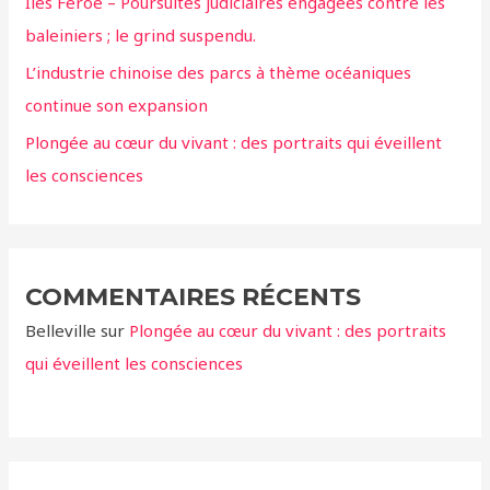
r
Iles Feroe – Poursuites judiciaires engagées contre les
baleiniers ; le grind suspendu.
:
L’industrie chinoise des parcs à thème océaniques
continue son expansion
Plongée au cœur du vivant : des portraits qui éveillent
les consciences
COMMENTAIRES RÉCENTS
Belleville
sur
Plongée au cœur du vivant : des portraits
qui éveillent les consciences