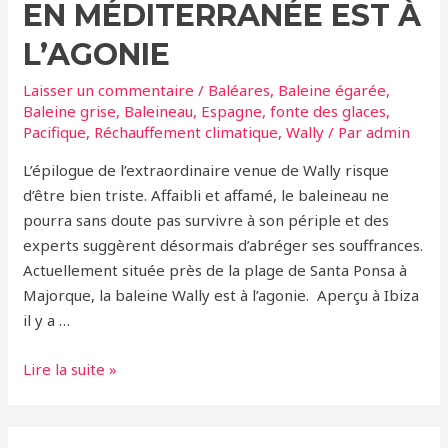
EN MÉDITERRANÉE EST À
L’AGONIE
Laisser un commentaire
/
Baléares
,
Baleine égarée
,
Baleine grise
,
Baleineau
,
Espagne
,
fonte des glaces
,
Pacifique
,
Réchauffement climatique
,
Wally
/ Par
admin
L’épilogue de l’extraordinaire venue de Wally risque
d’être bien triste. Affaibli et affamé, le baleineau ne
pourra sans doute pas survivre à son périple et des
experts suggèrent désormais d’abréger ses souffrances.
Actuellement située près de la plage de Santa Ponsa à
Majorque, la baleine Wally est à l’agonie. Aperçu à Ibiza
il y a …
Wally,
Lire la suite »
la
jeune
baleine