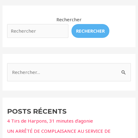
années
de
captivité,
Rechercher
Little
RECHERCHER
White
et
Little
Grey
redécouvrent
R
la
e
liberté
c
en
Islande
h
e
POSTS RÉCENTS
r
4 Tirs de Harpons, 31 minutes d’agonie
c
UN ARRÊTÉ DE COMPLAISANCE AU SERVICE DE
h