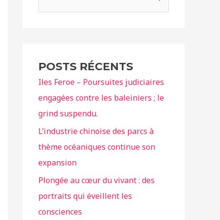
e
c
h
e
POSTS RÉCENTS
r
Iles Feroe – Poursuites judiciaires
c
engagées contre les baleiniers ; le
h
grind suspendu.
e
r
L’industrie chinoise des parcs à
thème océaniques continue son
:
expansion
Plongée au cœur du vivant : des
portraits qui éveillent les
consciences