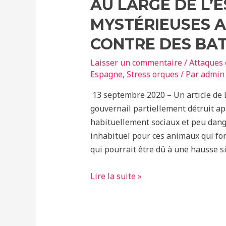
AU LARGE DE L’
MYSTÉRIEUSES 
CONTRE DES BA
Laisser un commentaire
/
Attaques 
Espagne
,
Stress orques
/ Par
admin
13 septembre 2020 – Un article de
gouvernail partiellement détruit a
habituellement sociaux et peu da
inhabituel pour ces animaux qui fon
qui pourrait être dû à une hausse si
Au
Lire la suite »
large
de
l’Espagne,