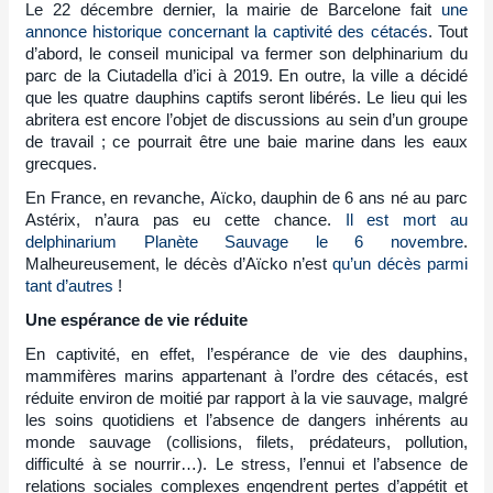
Le 22 décembre dernier, la mairie de Barcelone fait
une
annonce historique concernant la captivité des cétacés
. Tout
d’abord, le conseil municipal va fermer son delphinarium du
parc de la Ciutadella d’ici à 2019. En outre, la ville a décidé
que les quatre dauphins captifs seront libérés. Le lieu qui les
abritera est encore l’objet de discussions au sein d’un groupe
de travail ; ce pourrait être une baie marine dans les eaux
grecques.
En France, en revanche, Aïcko, dauphin de 6 ans né au parc
Astérix, n’aura pas eu cette chance.
Il est mort au
delphinarium Planète Sauvage le 6 novembre
.
Malheureusement, le décès d’Aïcko n’est
qu’un décès parmi
tant d’autres
!
Une espérance de vie réduite
En captivité, en effet, l’espérance de vie des dauphins,
mammifères marins appartenant à l’ordre des cétacés, est
réduite environ de moitié par rapport à la vie sauvage, malgré
les soins quotidiens et l’absence de dangers inhérents au
monde sauvage (collisions, filets, prédateurs, pollution,
difficulté à se nourrir…). Le stress, l’ennui et l’absence de
relations sociales complexes engendrent pertes d’appétit et