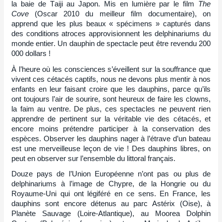
la baie de Taiji au Japon. Mis en lumière par le film
The
Cove
(Oscar 2010 du meilleur film documentaire), on
apprend que les plus beaux « spécimens » capturés dans
des conditions atroces approvisionnent les delphinariums du
monde entier. Un dauphin de spectacle peut être revendu 200
000 dollars !
À l’heure où les consciences s’éveillent sur la souffrance que
vivent ces cétacés captifs, nous ne devons plus mentir à nos
enfants en leur faisant croire que les dauphins, parce qu’ils
ont toujours l’air de sourire, sont heureux de faire les clowns,
la faim au ventre. De plus, ces spectacles ne peuvent rien
apprendre de pertinent sur la véritable vie des cétacés, et
encore moins prétendre participer à la conservation des
espèces. Observer les dauphins nager à l’étrave d’un bateau
est une merveilleuse leçon de vie ! Des dauphins libres, on
peut en observer sur l’ensemble du littoral français.
Douze pays de l’Union Européenne n’ont pas ou plus de
delphinariums à l’image de Chypre, de la Hongrie ou du
Royaume-Uni qui ont légiféré en ce sens. En France, les
dauphins sont encore détenus au parc Astérix (Oise), à
Planète Sauvage (Loire-Atlantique), au Moorea Dolphin