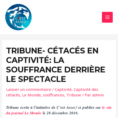
Aller
au
contenu
MAI
MEN
TRIBUNE- CÉTACÉS EN
CAPTIVITÉ: LA
SOUFFRANCE DERRIÈRE
LE SPECTACLE
Laisser un commentaire
/
Captivité
,
Captivité des
cétacés
,
Le Monde
,
souffrances
,
Tribune
/ Par
admin
Tribune écrite à l’initiative de C’est Assez! et publiée sur
le site
du journal Le Monde
le 28 décembre 2016.