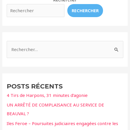
RECHERCHER
R
e
c
h
e
POSTS RÉCENTS
r
4 Tirs de Harpons, 31 minutes d’agonie
c
UN ARRÊTÉ DE COMPLAISANCE AU SERVICE DE
h
BEAUVAL ?
e
r
Iles Feroe – Poursuites judiciaires engagées contre les