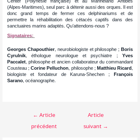
Center (Polynésie française) et au Marineland Antibes
(Alpes-Maritimes), seul parc à détenir aussi des orques. Il est
donc grand temps de fermer ces delphinariums et de
permettre la réhabilitation des cétacés captifs dans des
sanctuaires marins adaptés. Qu’attendons-nous ?
Signataires:
Georges Chapouthier
, neurobiologiste et philosophe ;
Boris
Cyrulnik
, éthologue neurologue et psychiatre ;
Yves
Paccalet
, philosophe et ancien collaborateur du commandant
Cousteau ;
Corine Pelluchon
, philosophe ;
Matthieu Ricard
,
biologiste et fondateur de Karuna-Shechen ;
François
Sarano
, océanographe.
Navigation
←
Article
Article
de
précédent
suivant
→
l’article