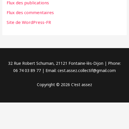
Flux des publications
e
Flux des commentaires
s
Site de WordPress-FR
32 Rue Robert Schuman, 21121 Fontaine-lès-Dijon | Phone:
06 74 03 89 77 | Email: cest.assez.collectif@gmail.com
Copyright © 2026 C'est assez