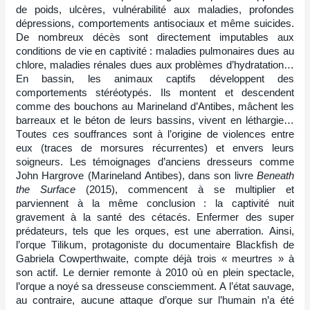
de poids, ulcères, vulnérabilité aux maladies, profondes
dépressions, comportements antisociaux et même suicides.
De nombreux décès sont directement imputables aux
conditions de vie en captivité : maladies pulmonaires dues au
chlore, maladies rénales dues aux problèmes d’hydratation…
En bassin, les animaux captifs développent des
comportements stéréotypés. Ils montent et descendent
comme des bouchons au Marineland d’Antibes, mâchent les
barreaux et le béton de leurs bassins, vivent en léthargie…
Toutes ces souffrances sont à l’origine de violences entre
eux (traces de morsures récurrentes) et envers leurs
soigneurs. Les témoignages d’anciens dresseurs comme
John Hargrove (Marineland Antibes), dans son livre
Beneath
the Surface
(2015), commencent à se multiplier et
parviennent à la même conclusion : la captivité nuit
gravement à la santé des cétacés. Enfermer des super
prédateurs, tels que les orques, est une aberration. Ainsi,
l’orque Tilikum, protagoniste du documentaire Blackfish de
Gabriela Cowperthwaite, compte déjà trois « meurtres » à
son actif. Le dernier remonte à 2010 où en plein spectacle,
l’orque a noyé sa dresseuse consciemment. A l’état sauvage,
au contraire, aucune attaque d’orque sur l’humain n’a été