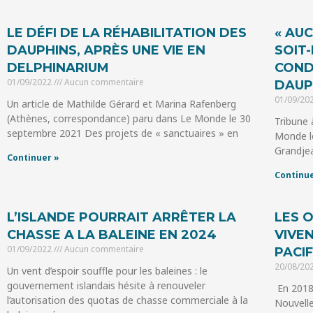
LE DÉFI DE LA RÉHABILITATION DES
« AU
DAUPHINS, APRÈS UNE VIE EN
SOIT-
DELPHINARIUM
COND
01/09/2022
Aucun commentaire
DAUP
01/09/20
Un article de Mathilde Gérard et Marina Rafenberg
(Athènes, correspondance) paru dans Le Monde le 30
Tribune à
septembre 2021 Des projets de « sanctuaires » en
Monde l
Grandjea
Continuer »
Continue
L’ISLANDE POURRAIT ARRÊTER LA
LES 
CHASSE A LA BALEINE EN 2024
VIVE
01/09/2022
Aucun commentaire
PACIF
20/08/20
Un vent d’espoir souffle pour les baleines : le
gouvernement islandais hésite à renouveler
En 2018
l’autorisation des quotas de chasse commerciale à la
Nouvelle