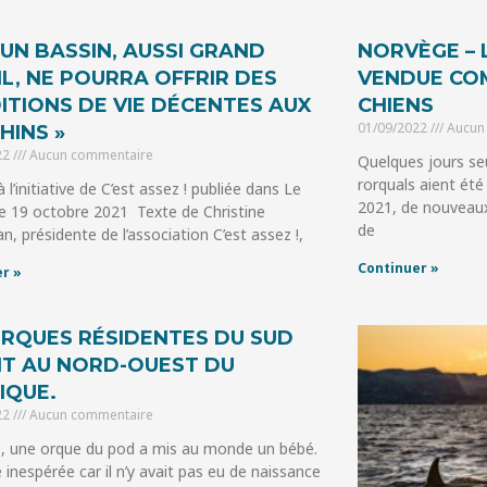
CUN BASSIN, AUSSI GRAND
NORVÈGE – 
IL, NE POURRA OFFRIR DES
VENDUE CO
ITIONS DE VIE DÉCENTES AUX
CHIENS
01/09/2022
Aucun
HINS »
22
Aucun commentaire
Quelques jours se
rorquals aient été
 l’initiative de C’est assez ! publiée dans Le
2021, de nouveaux
e 19 octobre 2021 Texte de Christine
de
n, présidente de l’association C’est assez !,
Continuer »
r »
ORQUES RÉSIDENTES DU SUD
NT AU NORD-OUEST DU
IQUE.
22
Aucun commentaire
, une orque du pod a mis au monde un bébé.
 inespérée car il n’y avait pas eu de naissance