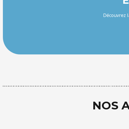
E
Découvrez l
NOS A