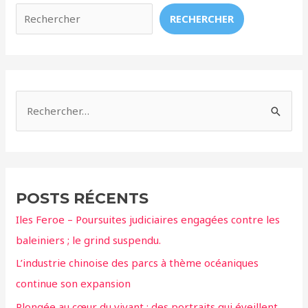
dans
RECHERCHER
les
Îles
Féroé
pour
protester
R
contre
e
le
c
grindadrap
!
h
e
POSTS RÉCENTS
r
Iles Feroe – Poursuites judiciaires engagées contre les
c
baleiniers ; le grind suspendu.
h
L’industrie chinoise des parcs à thème océaniques
e
continue son expansion
r
Plongée au cœur du vivant : des portraits qui éveillent