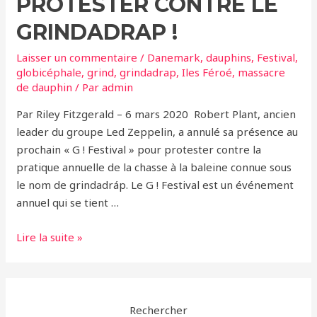
PROTESTER CONTRE LE
GRINDADRAP !
Laisser un commentaire
/
Danemark
,
dauphins
,
Festival
,
globicéphale
,
grind
,
grindadrap
,
Iles Féroé
,
massacre
de dauphin
/ Par
admin
Par Riley Fitzgerald – 6 mars 2020 Robert Plant, ancien
leader du groupe Led Zeppelin, a annulé sa présence au
prochain « G ! Festival » pour protester contre la
pratique annuelle de la chasse à la baleine connue sous
le nom de grindadráp. Le G ! Festival est un événement
annuel qui se tient …
Robert
Lire la suite »
Plant
annule
un
concert
Rechercher