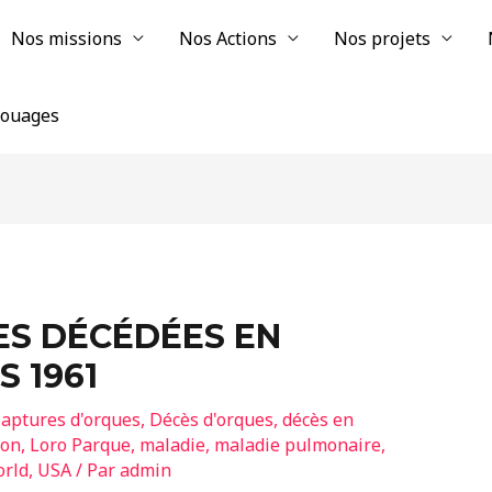
Nos missions
Nos Actions
Nos projets
chouages
ES DÉCÉDÉES EN
S 1961
aptures d'orques
,
Décès d'orques
,
décès en
pon
,
Loro Parque
,
maladie
,
maladie pulmonaire
,
rld
,
USA
/ Par
admin