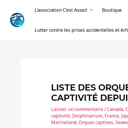
L’association C’est Assez!
Boutique
Lutter contre les prises accidentelles et é
LISTE DES ORQU
CAPTIVITÉ DEPUI
Laisser un commentaire
/
Canada
,
C
captivité
,
Delphinarium
,
France
,
Ja
Marineland
,
Orques captives
,
Seawo