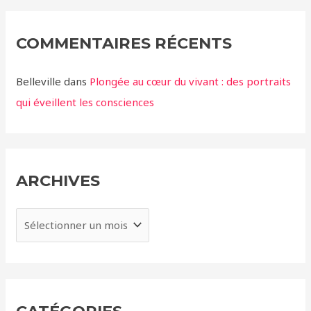
COMMENTAIRES RÉCENTS
Belleville
dans
Plongée au cœur du vivant : des portraits
qui éveillent les consciences
ARCHIVES
A
r
c
h
i
CATÉGORIES