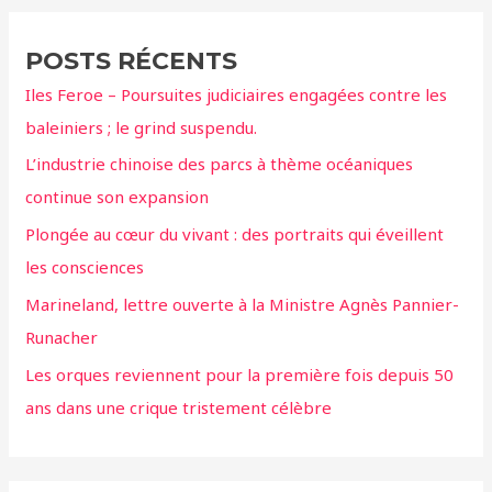
h
e
POSTS RÉCENTS
r
Iles Feroe – Poursuites judiciaires engagées contre les
c
baleiniers ; le grind suspendu.
h
L’industrie chinoise des parcs à thème océaniques
e
continue son expansion
r
Plongée au cœur du vivant : des portraits qui éveillent
:
les consciences
Marineland, lettre ouverte à la Ministre Agnès Pannier-
Runacher
Les orques reviennent pour la première fois depuis 50
ans dans une crique tristement célèbre