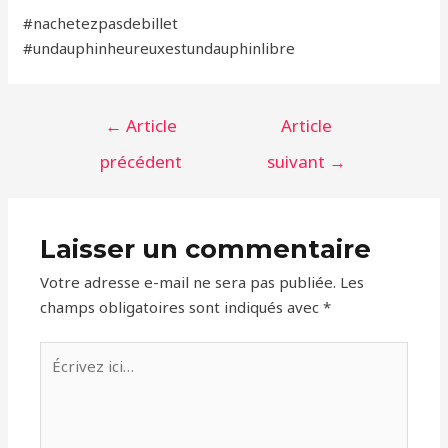
‪#‎nachetezpasdebillet‬
‪#‎undauphinheureuxestundauphinlibre‬
Navigation
←
Article
Article
de
précédent
suivant
→
l’article
Laisser un commentaire
Votre adresse e-mail ne sera pas publiée.
Les
champs obligatoires sont indiqués avec
*
Écrivez
ici…