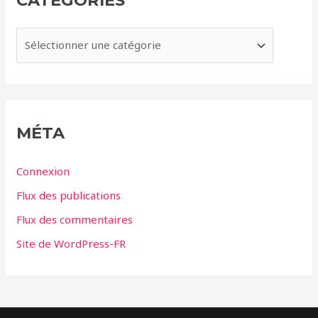
v
e
C
s
a
t
é
g
MÉTA
o
r
Connexion
i
Flux des publications
e
Flux des commentaires
s
Site de WordPress-FR