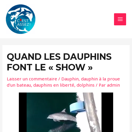
Aller
au
contenu
MAI
MEN
QUAND LES DAUPHINS
FONT LE « SHOW »
Laisser un commentaire
/
Dauphin
,
dauphin à la proue
d'un bateau
,
dauphins en liberté
,
dolphins
/ Par
admin