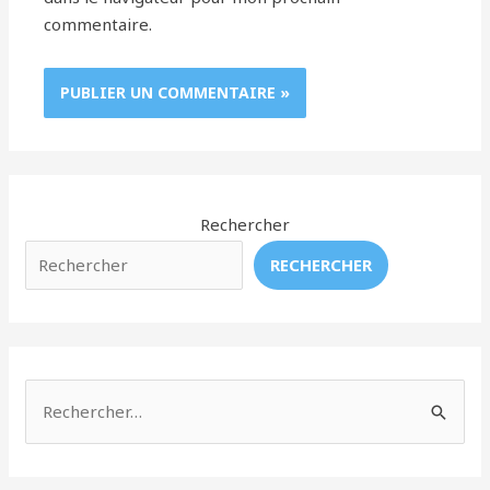
commentaire.
Rechercher
RECHERCHER
R
e
c